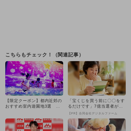
こちらもチェック！（関連記事）
【限定クーポン】都内近郊の
「宝くじを買う前に〇〇をす
おすすめ室内遊園地3選 子
るだけです」7億当選者が続
供大満足
出
【PR】合同会社デジタルファーム