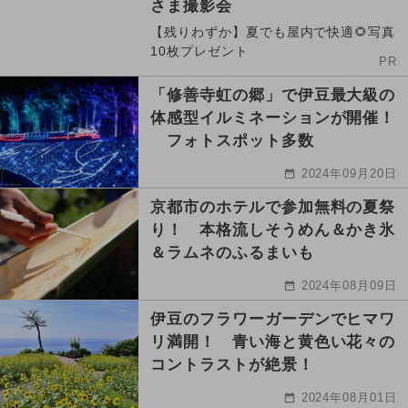
さま撮影会
【残りわずか】夏でも屋内で快適🌻写真
10枚プレゼント
PR
「修善寺虹の郷」で伊豆最大級の
体感型イルミネーションが開催！
フォトスポット多数
2024年09月20日
京都市のホテルで参加無料の夏祭
り！ 本格流しそうめん＆かき氷
＆ラムネのふるまいも
2024年08月09日
伊豆のフラワーガーデンでヒマワ
リ満開！ 青い海と黄色い花々の
コントラストが絶景！
2024年08月01日