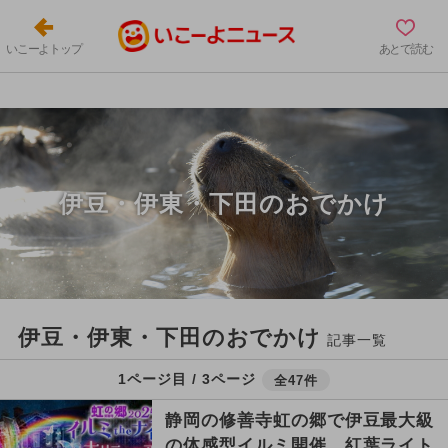
いこーよトップ
あとで読む
伊豆・伊東・下田のおでかけ
伊豆・伊東・下田のおでかけ
記事一覧
1ページ目 / 3ページ
全47件
静岡の修善寺虹の郷で伊豆最大級
の体感型イルミ開催 紅葉ライト