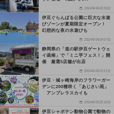
2024年06月20日
伊豆ぐらんぱる公園に巨大な水遊
びゾーンが夏期限定オープン！
幻想的な夜の水遊びも
2024年06月07日
静岡県の「道の駅伊豆ゲートウェ
イ函南」で「ミニ芋フェス！」開
催 厳選5店舗が出店
2024年05月21日
伊豆・城ヶ崎海岸のフラワーガー
デンに200種咲く「あじさい苑」
アンブレラスカイも
2024年05月16日
伊豆シャボテン動物公園で動物の