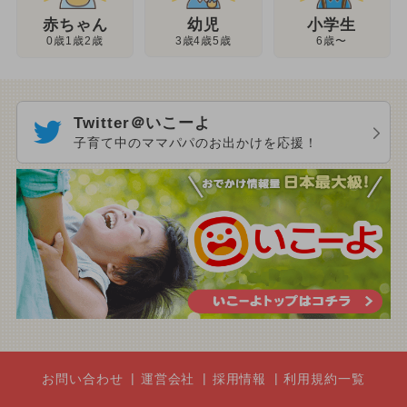
幼児
赤ちゃん
小学生
3歳4歳5歳
0歳1歳2歳
6歳〜
Twitter＠いこーよ
子育て中のママパパのお出かけを応援！
お問い合わせ
運営会社
採用情報
利用規約一覧