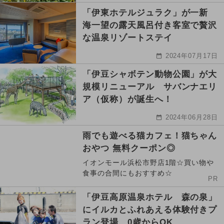
「伊東ホテルジュラク」が一新
海一望の露天風呂付き客室で贅沢
な温泉リゾートステイ
2024年07月17日
「伊豆シャボテン動物公園」が大
規模リニューアル サバンナエリ
ア（仮称）が誕生へ！
2024年06月28日
雨でも遊べる猫カフェ！猫ちゃん
おやつ 無料クーポン◎
イオンモール浜松市野店1階☆買い物や
食事の合間にもおすすめ☆
PR
「伊豆高原温泉ホテル 森の泉」
にイルカとふれあえる体験付きプ
ラン登場 0歳からOK