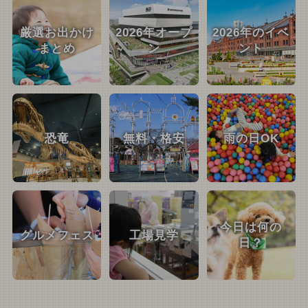
厳選お出かけ
2026年オープ
2026年のイベ
まとめ
ン
ント
恐竜
無料・格安
雨の日OK
今日は何の
グルメフェス
工場見学
日？