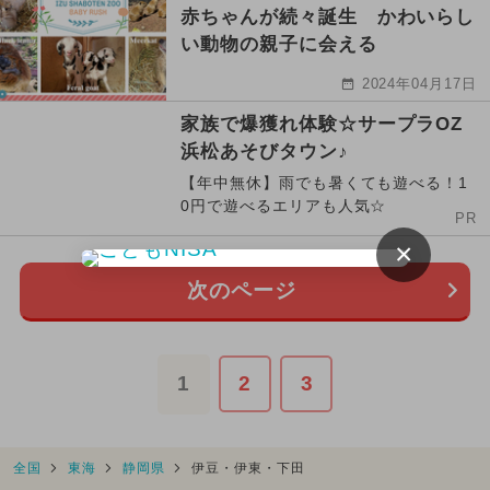
赤ちゃんが続々誕生 かわいらし
い動物の親子に会える
2024年04月17日
家族で爆獲れ体験☆サープラOZ
浜松あそびタウン♪
【年中無休】雨でも暑くても遊べる！1
0円で遊べるエリアも人気☆
PR
×
次のページ
1
2
3
全国
東海
静岡県
伊豆・伊東・下田