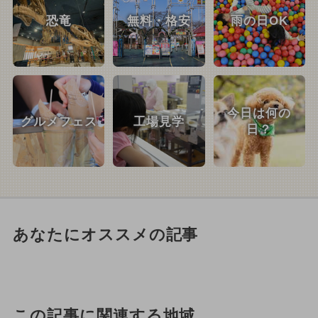
恐竜
無料・格安
雨の日OK
今日は何の
グルメフェス
工場見学
日？
あなたにオススメの記事
この記事に関連する地域