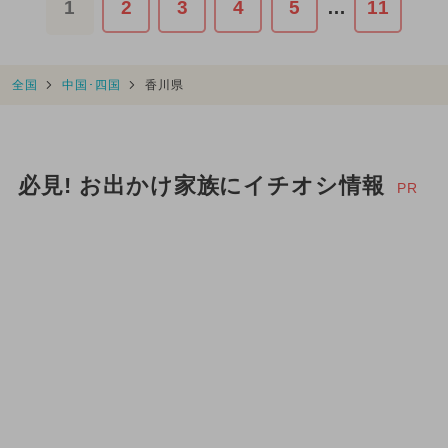
1
2
3
4
5
…
11
全国
中国･四国
香川県
必見! お出かけ家族にイチオシ情報
PR