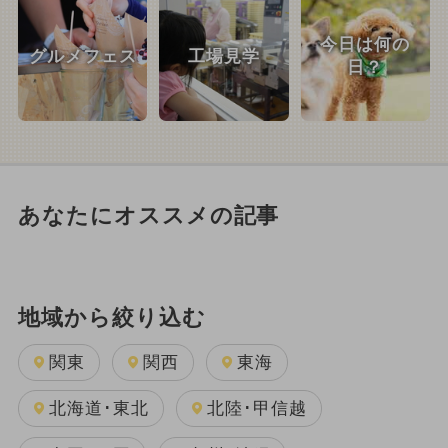
今日は何の
グルメフェス
工場見学
日？
あなたにオススメの記事
地域から絞り込む
関東
関西
東海
北海道･東北
北陸･甲信越