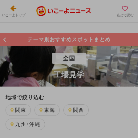
いこーよトップ
あとで読む
テーマ別おすすめスポットまとめ
全国
工場見学
地域で絞り込む
関東
東海
関西
九州･沖縄