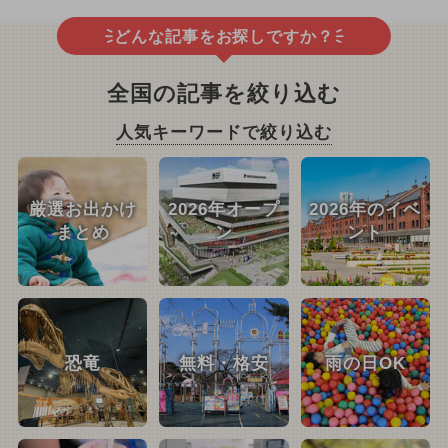
どんな記事をお探しですか？
全国の記事を絞り込む
人気キーワードで絞り込む
厳選お出かけ
2026年オープ
2026年のイベ
まとめ
ン
ント
恐竜
無料・格安
雨の日OK