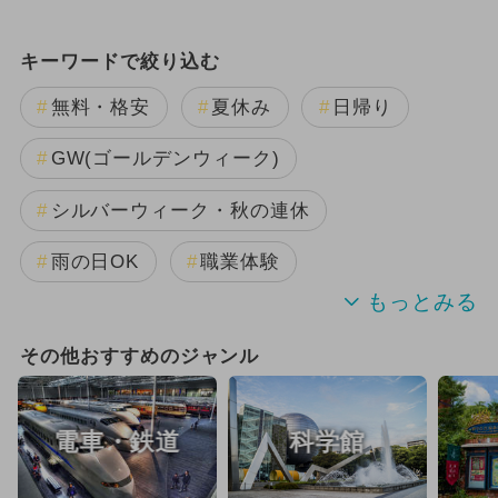
キーワードで絞り込む
無料・格安
夏休み
日帰り
GW(ゴールデンウィーク)
シルバーウィーク・秋の連休
雨の日OK
職業体験
夏休み（格安）
冬休み
春休み
その他おすすめのジャンル
自由研究
夏休み（涼しい）
電車・鉄道
科学館
ランキング
観光
ご当地グルメ・限定メニュー