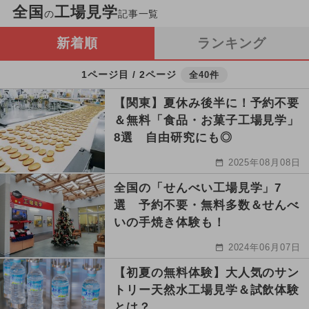
全国
工場見学
の
記事一覧
新着順
ランキング
1ページ目 / 2ページ
全40件
【関東】夏休み後半に！予約不要
＆無料「食品・お菓子工場見学」
8選 自由研究にも◎
2025年08月08日
全国の「せんべい工場見学」7
選 予約不要・無料多数＆せんべ
いの手焼き体験も！
2024年06月07日
【初夏の無料体験】大人気のサン
トリー天然水工場見学＆試飲体験
とは？