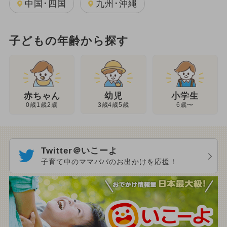
中国･四国
九州･沖縄
子どもの年齢から探す
幼児
赤ちゃん
小学生
3歳4歳5歳
0歳1歳2歳
6歳〜
Twitter＠いこーよ
子育て中のママパパのお出かけを応援！