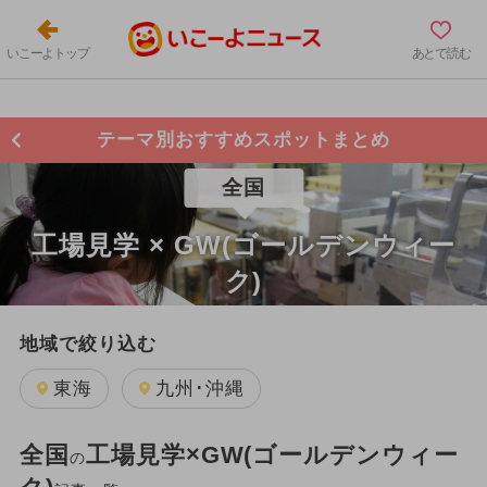
いこーよトップ
あとで読む
テーマ別おすすめスポットまとめ
全国
工場見学 × GW(ゴールデンウィー
ク)
地域で絞り込む
東海
九州･沖縄
全国
工場見学×GW(ゴールデンウィー
の