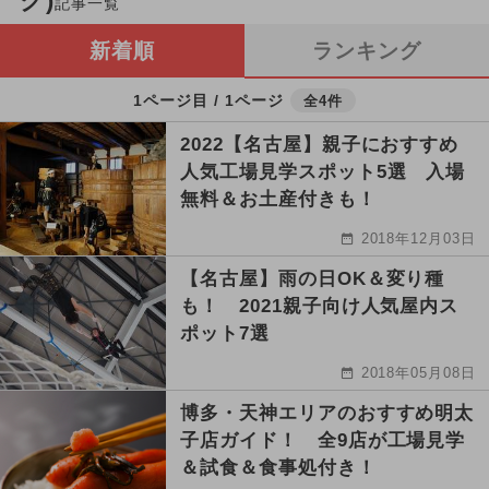
ク)
記事一覧
新着順
ランキング
1ページ目 / 1ページ
全4件
2022【名古屋】親子におすすめ
人気工場見学スポット5選 入場
無料＆お土産付きも！
2018年12月03日
【名古屋】雨の日OK＆変り種
も！ 2021親子向け人気屋内ス
ポット7選
2018年05月08日
博多・天神エリアのおすすめ明太
子店ガイド！ 全9店が工場見学
＆試食＆食事処付き！