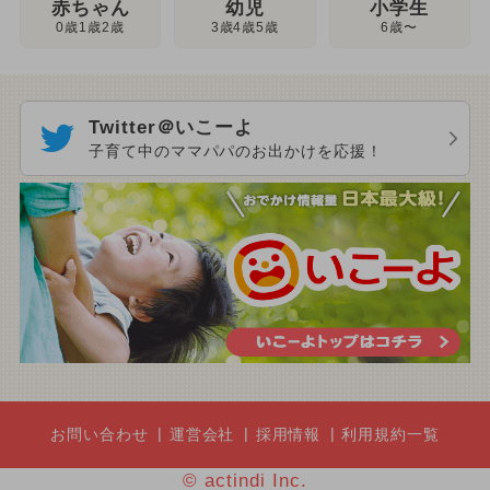
幼児
赤ちゃん
小学生
3歳4歳5歳
0歳1歳2歳
6歳〜
Twitter＠いこーよ
子育て中のママパパのお出かけを応援！
お問い合わせ
運営会社
採用情報
利用規約一覧
© actindi Inc.