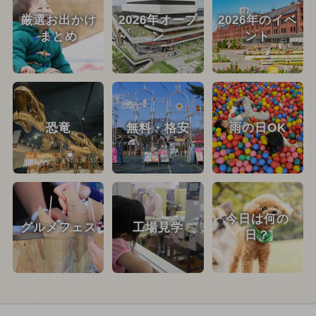
厳選お出かけ
2026年オープ
2026年のイベ
まとめ
ン
ント
恐竜
無料・格安
雨の日OK
今日は何の
グルメフェス
工場見学
日？