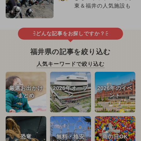
東＆福井の人気施設も
どんな記事をお探しですか？
福井県の記事を絞り込む
人気キーワードで絞り込む
厳選お出かけ
2026年オープ
2026年のイベ
まとめ
ン
ント
恐竜
無料・格安
雨の日OK