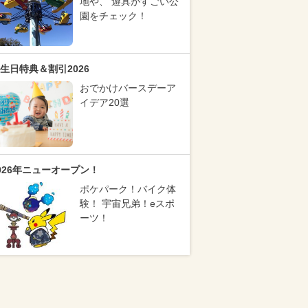
地や、 遊具がすごい公
園をチェック！
生日特典＆割引2026
おでかけバースデーア
イデア20選
026年ニューオープン！
ポケパーク！バイク体
験！ 宇宙兄弟！eスポ
ーツ！