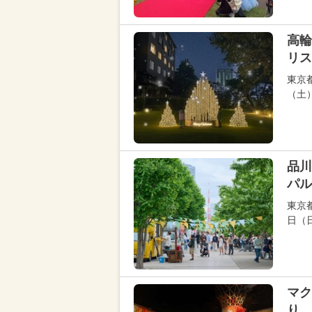
高輪
リス
東京
（土）
品川
パル
東京
日（
マク
り 