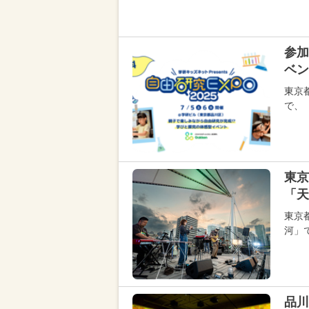
参加
ベン
東京
で、
東
「天
東京
河」で
品川