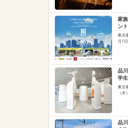
家族
ント
東京都
月7
品川
学生
東京
（木
品