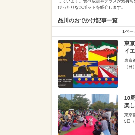
しています。食べ放題やテラスが気持ち
ぴったりなスポットを紹介します。
品川のおでかけ記事一覧
1ペー
東京
イエ
東京
（日
10
楽し
東京
5日