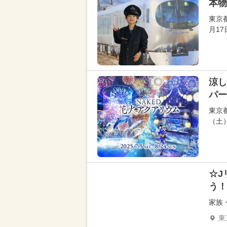
本物
東京
月1
涼し
パー
東京
（土
☆J
う！
家族
東