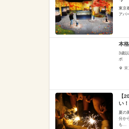
東京
アパ
本格
3歳
ポ
東
【2
い！
夏の
分か
も…