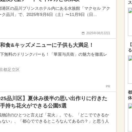
ス
都港区の品川プリンスホテル内にある水族館「マクセル アク
ーク品川」で、2025年9月6日（土）〜11月9日（日…
2025年08月22日
和食&キッズメニューに子供も大満足！
【
る
以下無料のドリンクバーも！「華屋与兵衛」の魅力を徹底レ
京都足立区
PR
都
025品川区】夏休み後半の思い出作りに行きた
体
手持ち花火ができる公園5選
風物詩のひとつと言えば「花火」。でも、「どこでできるか
らない」、「都心でできるところなんてあるの？」と思う人