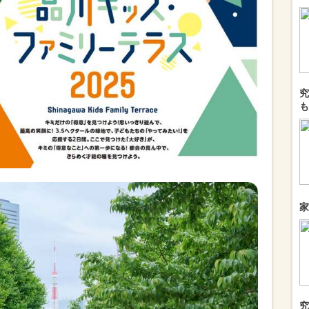
究
も
家
究