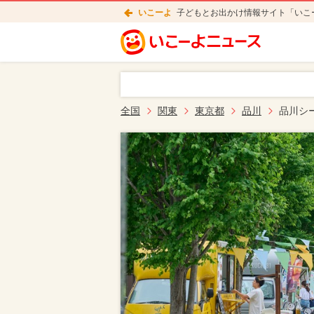
いこーよ
子どもとお出かけ情報サイト「いこ
全国
関東
東京都
品川
品川シ