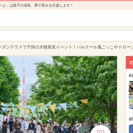
ーよ」は親子の成長、夢の育みを応援します！
ーズンテラスで子供の才能発見イベント！パルクール鬼ごっこやドロー
8
0