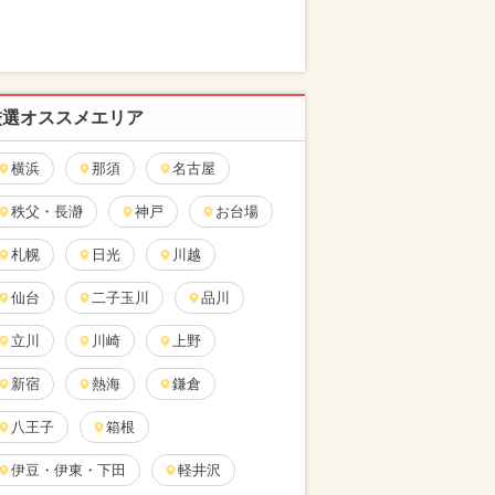
厳選オススメエリア
横浜
那須
名古屋
秩父・長瀞
神戸
お台場
札幌
日光
川越
仙台
二子玉川
品川
立川
川崎
上野
新宿
熱海
鎌倉
八王子
箱根
伊豆・伊東・下田
軽井沢