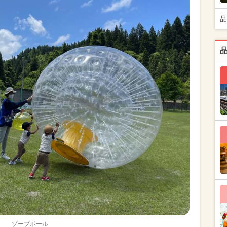
品
ゾーブボール