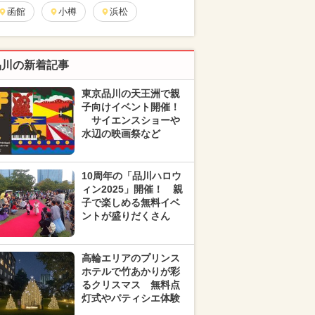
函館
小樽
浜松
品川の新着記事
東京品川の天王洲で親
子向けイベント開催！
サイエンスショーや
水辺の映画祭など
10周年の「品川ハロウ
ィン2025」開催！ 親
子で楽しめる無料イベ
ントが盛りだくさん
高輪エリアのプリンス
ホテルで竹あかりが彩
るクリスマス 無料点
灯式やパティシエ体験