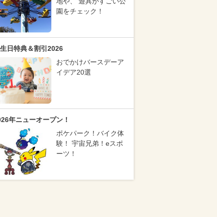
地や、 遊具がすごい公
園をチェック！
生日特典＆割引2026
おでかけバースデーア
イデア20選
026年ニューオープン！
ポケパーク！バイク体
験！ 宇宙兄弟！eスポ
ーツ！