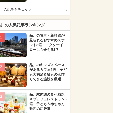
川の記事をチェック
品川の人気記事ランキング
品川の電車・新幹線が
1
見られるおすすめスポ
ット8選 ドクターイエ
ローにも会える!？
品川のキッズスペース
2
があるカフェ4選 子ど
も大満足＆親ものんび
りできる施設を厳選
品川駅周辺の食べ放題
3
＆ブッフェレストラン6
選 子ども＆赤ちゃん
歓迎の店厳選