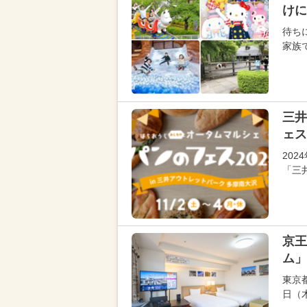
けに
待ち
家族
三井
ェス
20
「三
京王
ム」
東京
日（