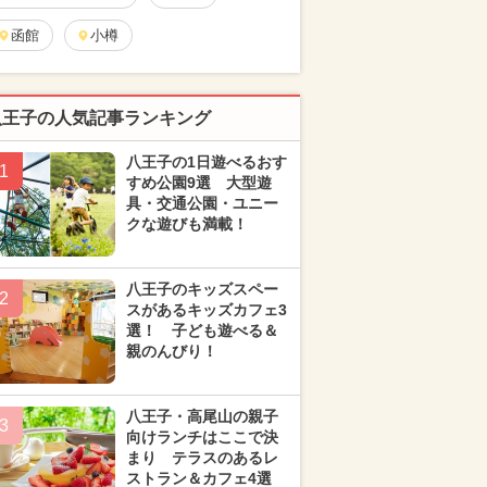
函館
小樽
八王子の人気記事ランキング
八王子の1日遊べるおす
1
すめ公園9選 大型遊
具・交通公園・ユニー
クな遊びも満載！
八王子のキッズスペー
2
スがあるキッズカフェ3
選！ 子ども遊べる＆
親のんびり！
八王子・高尾山の親子
3
向けランチはここで決
まり テラスのあるレ
ストラン＆カフェ4選