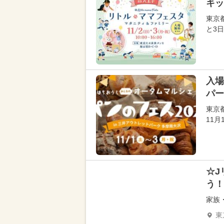
キッ
東京
と3
入場
パー
東京
11
☆J
う！
家族
東