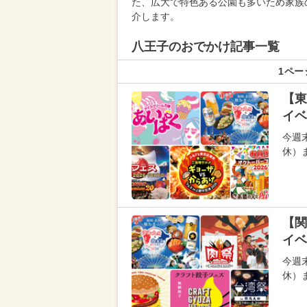
た、広大で特色ある公園も多いため家族
介します。
八王子のおでかけ記事一覧
1ペー
【東
イベ
今週
休）
【関
イベ
今週
休）