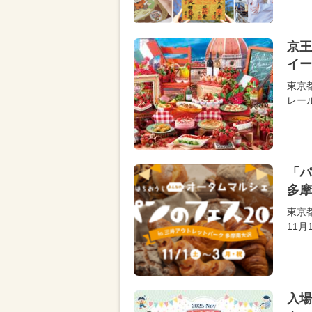
京王
イー
東京
レール
「パ
多摩
東京
11
入