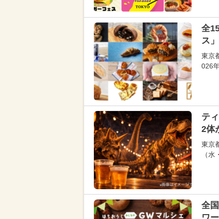
全1
ス」
東京
02
ティ
2体
東京
（水
全国
ワー