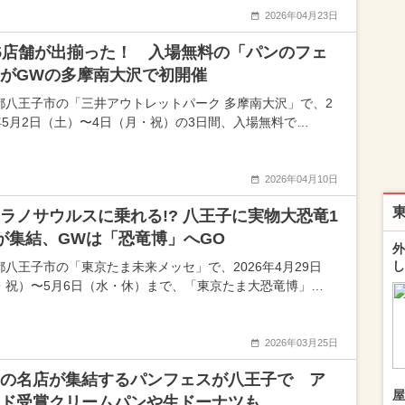
2026年04月23日
5店舗が出揃った！ 入場無料の「パンのフェ
がGWの多摩南大沢で初開催
都八王子市の「三井アウトレットパーク 多摩南大沢」で、2
6年5月2日（土）〜4日（月・祝）の3日間、入場無料で…
2026年04月10日
ラノサウルスに乗れる!? 八王子に実物大恐竜1
が集結、GWは「恐竜博」へGO
外
し
都八王子市の「東京たま未来メッセ」で、2026年4月29日
・祝）〜5月6日（水・休）まで、「東京たま大恐竜博」…
2026年03月25日
の名店が集結するパンフェスが八王子で ア
屋
ド受賞クリームパンや生ドーナツも