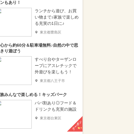
ンもあり！
ランチから遊び、お買
い物まで♪家族で楽しめ
る充実の1日に♪
東京都豊島区
心から約60分＆駐車場無料♪自然の中で思
きり遊ぼう
すべり台やターザンロ
ープにアスレチックで
外遊びを楽しもう！
東京都八王子市
族みんなで楽しめる！キッズパーク
パパ割あり◎フード＆
ドリンクも充実の施設
東京都台東区
クーポン