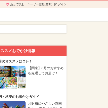
あとで読む
ユーザー登録(無料)
ログイン
オススメおでかけ情報
月のオススメはコレ！
【関東】8月のおすすめ
を厳選してお届け！
円・格安のお出かけガイド
お財布にやさしい遊園