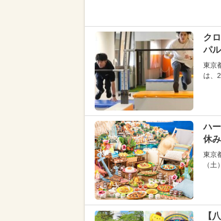
クロ
パル
東京
は、
ハー
休み
東京
（土
【八