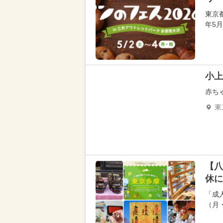
東京
年5
小上
赤ち
東
【八
休に
「成
（月