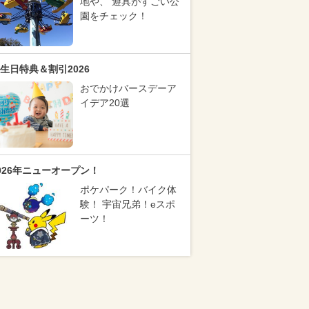
地や、 遊具がすごい公
園をチェック！
生日特典＆割引2026
おでかけバースデーア
イデア20選
026年ニューオープン！
ポケパーク！バイク体
験！ 宇宙兄弟！eスポ
ーツ！