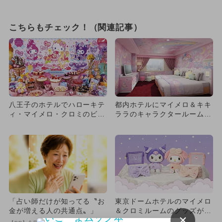
こちらもチェック！（関連記事）
八王子のホテルでハローキテ
都内ホテルにマイメロ＆キキ
ィ・マイメロ・クロミのビュ
ララのキャラクタールーム世
ッフェ キャラクタールーム
界初登場
も
「占い師だけが知ってる〝お
東京ドームホテルのマイメロ
金が増える人の共通点〟」
＆クロミルームのグッズが一
×
新 開業25周年の豪華特典