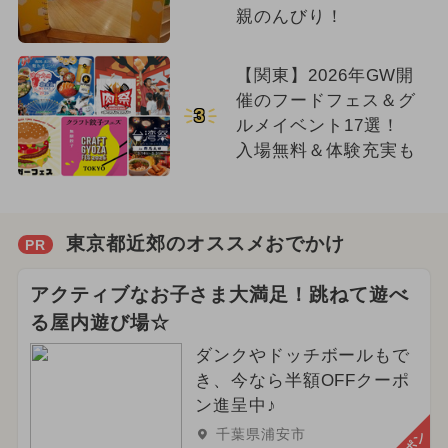
親のんびり！
【関東】2026年GW開
催のフードフェス＆グ
3
ルメイベント17選！
入場無料＆体験充実も
東京都近郊のオススメおでかけ
PR
アクティブなお子さま大満足！跳ねて遊べ
る屋内遊び場☆
ダンクやドッチボールもで
き、今なら半額OFFクーポ
ン進呈中♪
千葉県浦安市