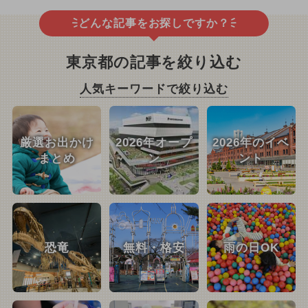
どんな記事をお探しですか？
東京都の記事を絞り込む
人気キーワードで絞り込む
厳選お出かけ
2026年オープ
2026年のイベ
まとめ
ン
ント
恐竜
無料・格安
雨の日OK