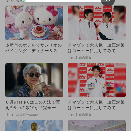
【PR】合同会社デジタルファーム
も...
多摩市のホテルでサンリオの
アマゾンで大人気！血圧対策
バイキング ディナー＆スイ
はコーヒーに足してみて
ーツ満喫
【PR】森永乳業
８月のロト6はこの方法で買
アマゾンで大人気！血圧対策
え!!６つの数字が『完全一
はコーヒーに足してみて
致』する方法
【PR】株式会社MURA
【PR】森永乳業