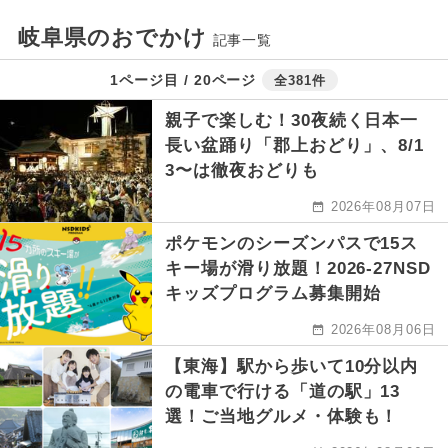
岐阜県のおでかけ
記事一覧
1ページ目 / 20ページ
全381件
親子で楽しむ！30夜続く日本一
長い盆踊り「郡上おどり」、8/1
3〜は徹夜おどりも
2026年08月07日
ポケモンのシーズンパスで15ス
キー場が滑り放題！2026-27NSD
キッズプログラム募集開始
2026年08月06日
【東海】駅から歩いて10分以内
の電車で行ける「道の駅」13
選！ご当地グルメ・体験も！