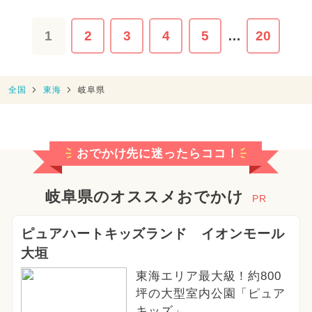
1
2
3
4
5
…
20
全国
東海
岐阜県
おでかけ先に迷ったらココ！
岐阜県のオススメおでかけ
PR
ピュアハートキッズランド イオンモール
大垣
東海エリア最大級！約800
坪の大型室内公園「ピュア
キッズ」