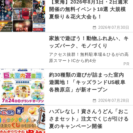
【東海】2026年8月1日・2日週末
開催の無料イベント18選 大規模
夏祭り＆花火大会も！
2026年07月30日
家族で遊ぼう！動物ふれあい、キ
ッズパーク、モノづくり
アクセス抜群！無料駐車場＆ひるがの高
原スマートICから約4分
PR
約30種類の遊びが詰まった室内
遊園地！「キッズランドUS岐阜
各務原店」が新オープン
2026年07月28日
ハズレなし！資さんうどん「おこ
さまセット」注文でくじが引ける
夏のキャンペーン開催