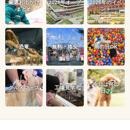
厳選お出かけ
2026年オープ
2026年のイベ
まとめ
ン
ント
恐竜
無料・格安
雨の日OK
今日は何の
グルメフェス
工場見学
日？