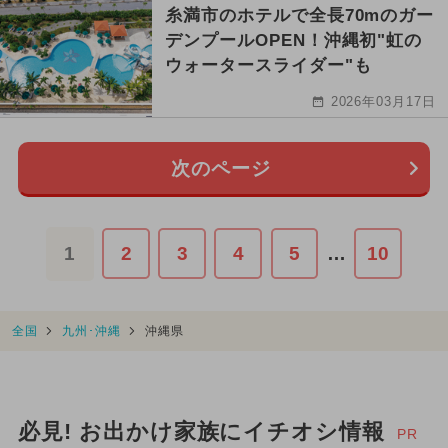
糸満市のホテルで全長70mのガー
デンプールOPEN！沖縄初"虹の
ウォータースライダー"も
2026年03月17日
次のページ
1
2
3
4
5
…
10
全国
九州･沖縄
沖縄県
必見! お出かけ家族にイチオシ情報
PR