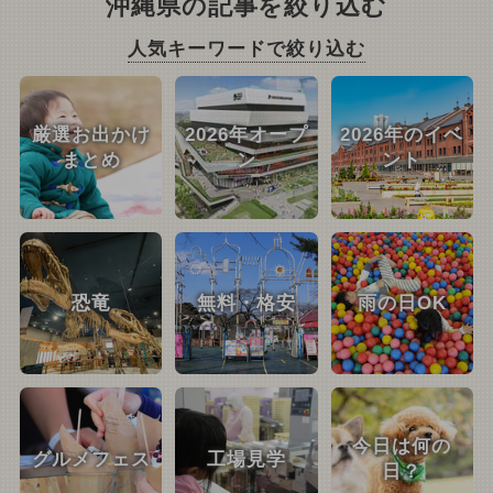
沖縄県の記事を絞り込む
人気キーワードで絞り込む
厳選お出かけ
2026年オープ
2026年のイベ
まとめ
ン
ント
恐竜
無料・格安
雨の日OK
今日は何の
グルメフェス
工場見学
日？