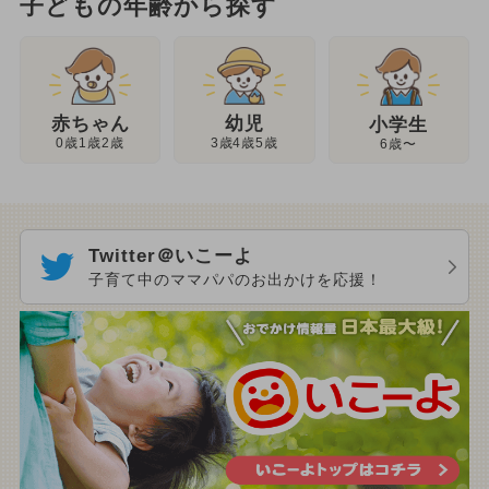
子どもの年齢から探す
幼児
赤ちゃん
小学生
3歳4歳5歳
0歳1歳2歳
6歳〜
Twitter＠いこーよ
子育て中のママパパのお出かけを応援！