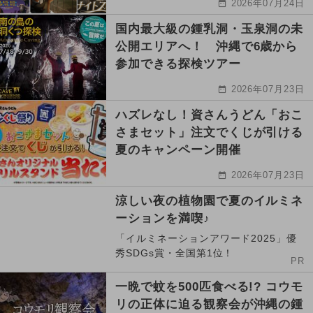
2026年07月24日
国内最大級の鍾乳洞・玉泉洞の未
公開エリアへ！ 沖縄で6歳から
参加できる探検ツアー
2026年07月23日
ハズレなし！資さんうどん「おこ
さまセット」注文でくじが引ける
夏のキャンペーン開催
2026年07月23日
涼しい夜の植物園で夏のイルミネ
ーションを満喫♪
「イルミネーションアワード2025」優
秀SDGs賞・全国第1位！
PR
一晩で蚊を500匹食べる!? コウモ
リの正体に迫る観察会が沖縄の鍾