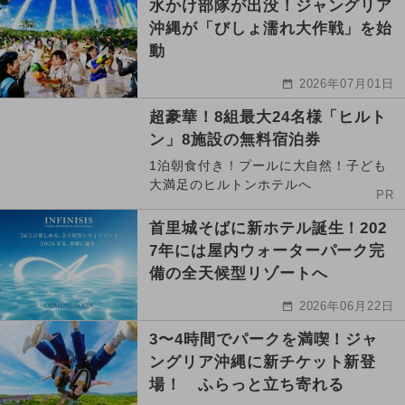
水かけ部隊が出没！ジャングリア
沖縄が「びしょ濡れ大作戦」を始
動
2026年07月01日
超豪華！8組最大24名様「ヒルト
ン」8施設の無料宿泊券
1泊朝食付き！プールに大自然！子ども
大満足のヒルトンホテルへ
PR
首里城そばに新ホテル誕生！202
7年には屋内ウォーターパーク完
備の全天候型リゾートへ
2026年06月22日
3〜4時間でパークを満喫！ジャ
ングリア沖縄に新チケット新登
場！ ふらっと立ち寄れる