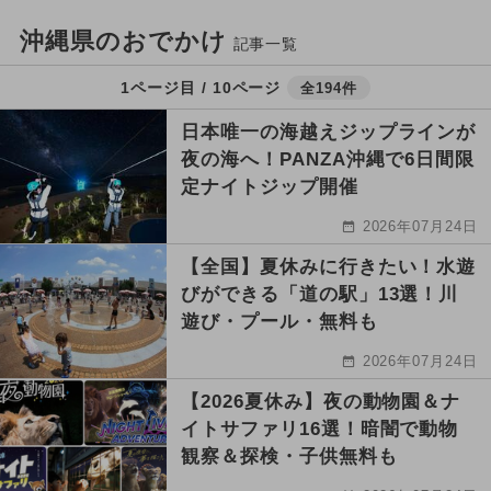
沖縄県のおでかけ
記事一覧
1ページ目 / 10ページ
全194件
日本唯一の海越えジップラインが
夜の海へ！PANZA沖縄で6日間限
定ナイトジップ開催
2026年07月24日
【全国】夏休みに行きたい！水遊
びができる「道の駅」13選！川
遊び・プール・無料も
2026年07月24日
【2026夏休み】夜の動物園＆ナ
イトサファリ16選！暗闇で動物
観察＆探検・子供無料も