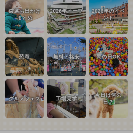
厳選お出かけ
2026年オープ
2026年のイベ
まとめ
ン
ント
恐竜
無料・格安
雨の日OK
今日は何の
グルメフェス
工場見学
日？