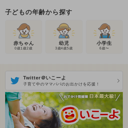
子どもの年齢から探す
幼児
赤ちゃん
小学生
3歳4歳5歳
0歳1歳2歳
6歳〜
Twitter＠いこーよ
子育て中のママパパのお出かけを応援！