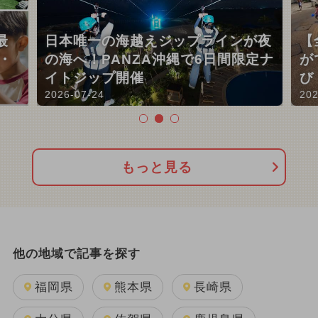
最
日本唯一の海越えジップラインが夜
【
・
の海へ！PANZA沖縄で6日間限定ナ
が
イトジップ開催
び
2026-07-24
202
もっと見る
他の地域で記事を探す
福岡県
熊本県
長崎県