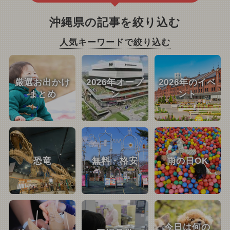
沖縄県の記事を絞り込む
人気キーワードで絞り込む
厳選お出かけ
2026年オープ
2026年のイベ
まとめ
ン
ント
恐竜
無料・格安
雨の日OK
今日は何の