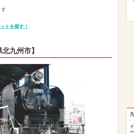
ます
ットを探す！
県北九州市】
イ
ー