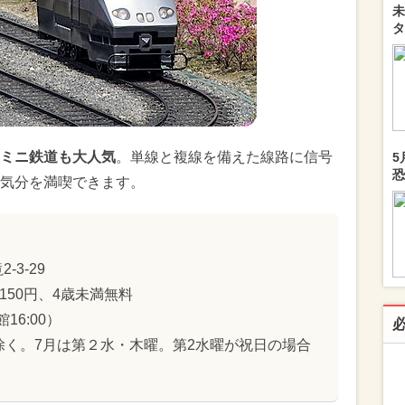
未
タ
ミニ鉄道も大人気
。単線と複線を備えた線路に信号
5
恐
気分を満喫できます。
3-29
150円、4歳未満無料
館16:00）
除く。7月は第２水・木曜。第2水曜が祝日の場合