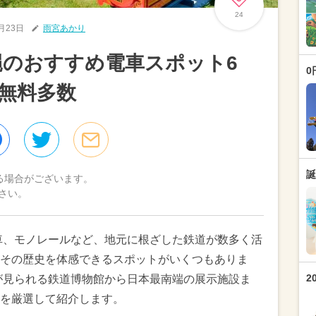
24
0月23日
雨宮あかり
沖縄のおすすめ電車スポット6
0
無料多数
誕
る場合がございます。
さい。
車、モノレールなど、地元に根ざした鉄道が数多く活
その歴史を体感できるスポットがいくつもありま
2
が見られる鉄道博物館から日本最南端の展示施設ま
を厳選して紹介します。