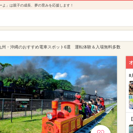
ーよ」は親子の成長、夢の育みを応援します！
】九州・沖縄のおすすめ電車スポット6選 運転体験＆入場無料多数
8
【