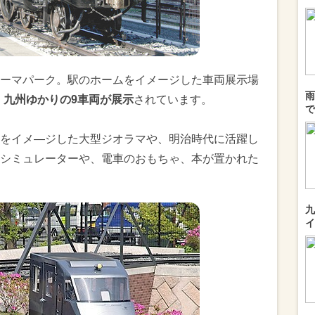
ーマパーク。駅のホームをイメージした車両展示場
雨
、九州ゆかりの9車両が展示
されています。
で
をイメ—ジした大型ジオラマや、明治時代に活躍し
シミュレーターや、電車のおもちゃ、本が置かれた
九
イ