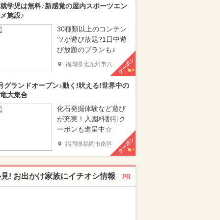
就学児は無料♪新感覚の屋内スポーツエン
メ施設♪
30種類以上のコンテン
ツが遊び放題?1日中遊
び放題のプランも♪
クーポン
福岡県北九州市八幡西区
月グランドオープン♪動く!吠える!世界中の
竜大集合
化石発掘体験など遊び
が充実！入園料割引ク
ーポンも進呈中☆
クーポン
福岡県福岡市南区
必見! お出かけ家族にイチオシ情報
PR