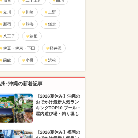
仙台
二子玉川
品川
立川
川崎
上野
新宿
熱海
鎌倉
八王子
箱根
伊豆・伊東・下田
軽井沢
函館
小樽
浜松
九州･沖縄の新着記事
【2026夏休み】沖縄の
おでかけ最新人気ラン
キングTOP10 プール・
屋内遊び場・釣り堀も
【2026夏休み】福岡の