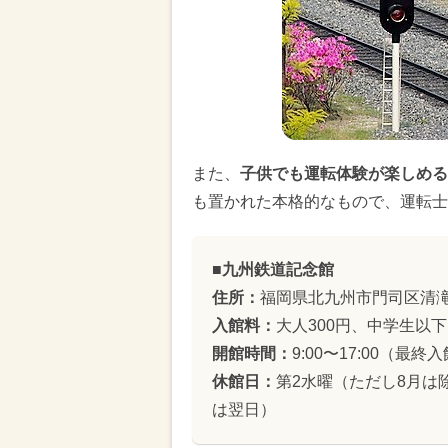
また、
子供でも運転体験が楽しめる
も置かれた本格的なもので、運転士
■九州鉄道記念館
住所：
福岡県北九州市門司区清滝2-
入館料：
大人300円、中学生以下
開館時間：
9:00〜17:00（最終入
休館日：
第2水曜（ただし8月は
は翌日）