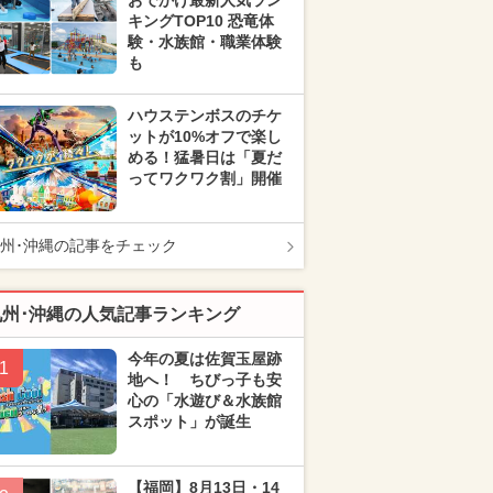
おでかけ最新人気ラン
キングTOP10 恐竜体
験・水族館・職業体験
も
ハウステンボスのチケ
ットが10%オフで楽し
める！猛暑日は「夏だ
ってワクワク割」開催
州･沖縄の記事をチェック
九州･沖縄の人気記事ランキング
今年の夏は佐賀玉屋跡
1
地へ！ ちびっ子も安
心の「水遊び＆水族館
スポット」が誕生
【福岡】8月13日・14