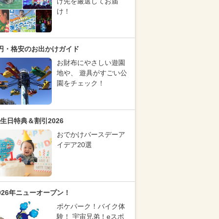
け先を厳選してお届
け！
円・格安のお出かけガイド
お財布にやさしい遊園
地や、 遊具がすごい公
園をチェック！
生日特典＆割引2026
おでかけバースデーア
イデア20選
026年ニューオープン！
ポケパーク！バイク体
験！ 宇宙兄弟！eスポ