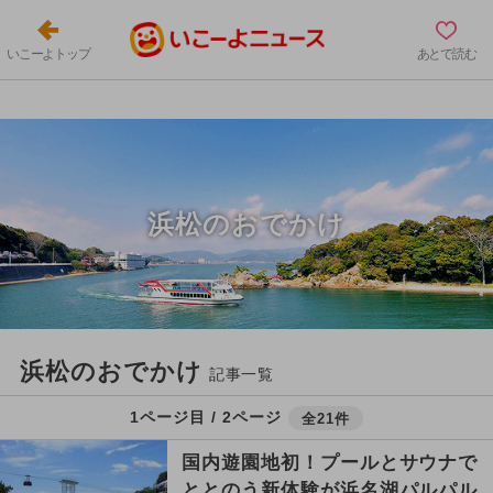
いこーよトップ
あとで読む
浜松のおでかけ
浜松のおでかけ
記事一覧
1ページ目 / 2ページ
全21件
国内遊園地初！プールとサウナで
ととのう新体験が浜名湖パルパル