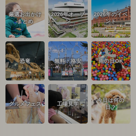
厳選お出かけ
2026年オープ
2026年のイベ
まとめ
ン
ント
恐竜
無料・格安
雨の日OK
今日は何の
グルメフェス
工場見学
日？