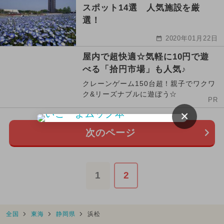
スポット14選 人気施設を厳
選！
2020年01月22日
屋内で超快適☆気軽に10円で遊
べる「拾円市場」も人気♪
クレーンゲーム150台超！親子でワクワ
ク&リーズナブルに遊ぼう☆
PR
×
次のページ
1
2
全国
東海
静岡県
浜松