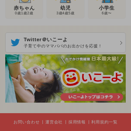
幼児
赤ちゃん
小学生
3歳4歳5歳
0歳1歳2歳
6歳〜
Twitter＠いこーよ
子育て中のママパパのお出かけを応援！
お問い合わせ
運営会社
採用情報
利用規約一覧