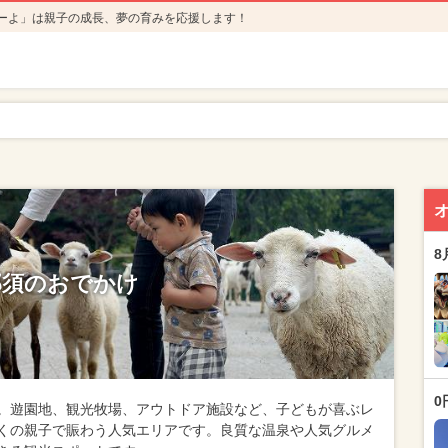
ーよ」は親子の成長、夢の育みを応援します！
8
那須のおでかけ
0
。遊園地、観光牧場、アウトドア施設など、子どもが喜ぶレ
くの親子で賑わう人気エリアです。良質な温泉や人気グルメ