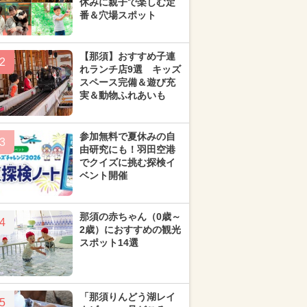
休みに親子で楽しむ定
番＆穴場スポット
【那須】おすすめ子連
2
れランチ店9選 キッズ
スペース完備＆遊び充
実＆動物ふれあいも
参加無料で夏休みの自
3
由研究にも！羽田空港
でクイズに挑む探検イ
ベント開催
那須の赤ちゃん（0歳～
4
2歳）におすすめの観光
スポット14選
「那須りんどう湖レイ
5