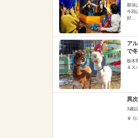
那須
今回
好…
アル
で冬
栃木
＆ス
異次
3歳
栃