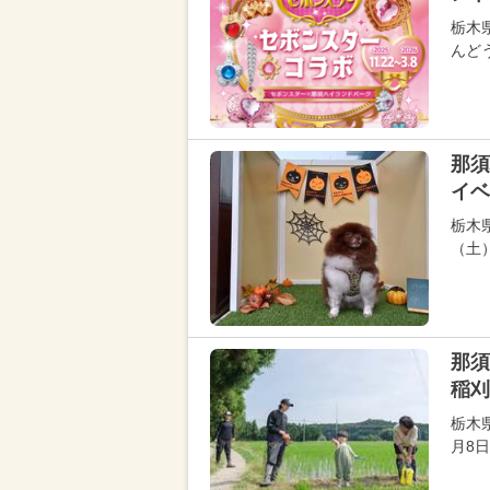
栃木
んど
那須
イベ
栃木
（土）
那須
稲刈
栃木
月8