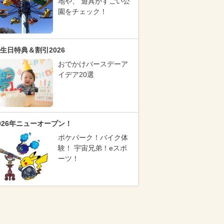
地や、 遊具がすごい公
園をチェック！
生日特典＆割引2026
おでかけバースデーア
イデア20選
026年ニューオープン！
ポケパーク！バイク体
験！ 宇宙兄弟！eスポ
ーツ！