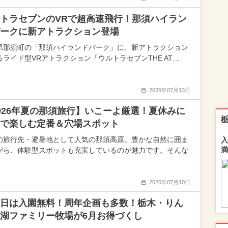
トラセブンのVRで超高速飛行！那須ハイラン
ークに新アトラクション登場
県那須町の「那須ハイランドパーク」に、新アトラクション
るライド型VRアトラクション「ウルトラセブンTHE AT…
2026年07月13日
026年夏の那須旅行】いこーよ厳選！夏休みに
で楽しむ定番＆穴場スポット
の旅行先・避暑地として人気の那須高原。豊かな自然に囲ま
入
満
がら、体験型スポットも充実しているのが魅力です。そんな
2026年07月10日
日は入園無料！周年企画も多数！栃木・りん
湖ファミリー牧場が6月お得づくし