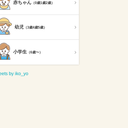
赤ちゃん
（0歳1歳2歳）
幼児
（3歳4歳5歳）
小学生
（6歳〜）
ets by iko_yo