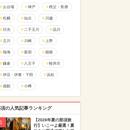
お台場
神戸
秩父・長瀞
札幌
仙台
川越
日光
二子玉川
品川
立川
川崎
上野
熱海
新宿
箱根
鎌倉
八王子
軽井沢
伊豆・伊東・下田
浜松
函館
小樽
那須の人気記事ランキング
【2026年夏の那須旅
1
行】いこーよ厳選！夏