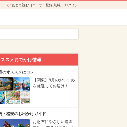
あとで読む
ユーザー登録(無料)
ログイン
オススメおでかけ情報
月のオススメはコレ！
【関東】8月のおすすめ
を厳選してお届け！
円・格安のお出かけガイド
お財布にやさしい遊園