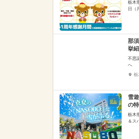
栃木
日（
那須
挙紹
不思
へ
栃
雪遊
の特
栃木
＆ス