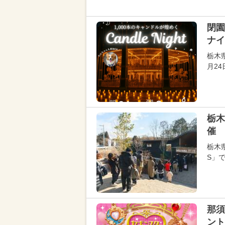
閉園
ナイ
栃木
月2
栃木
催 
栃木県
S」で
那須
ント