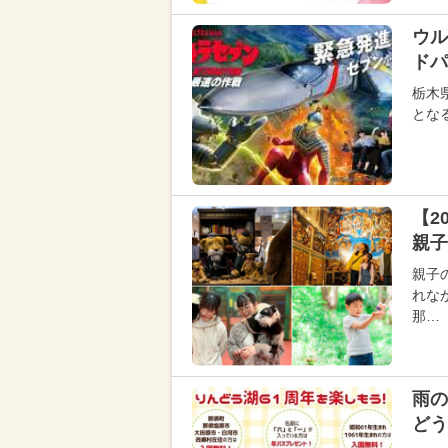
ウル
ドパ
栃木
とな
【2
親子
親子
れな
那…
雨の
どう