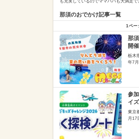
も充実しているのでママパパも大満足で
那須のおでかけ記事一覧
1ペー
那須
開催
栃木
年7
参加
イズ
東京
月1