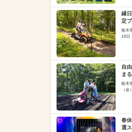
縁日
定プ
栃木
18
自由
まる
栃木
（金）
春休
選ス