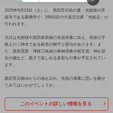
2025年8月23日（土）に、黒田官兵衛の妻・光姫様の菩
提寺である圓應寺で、399回目の大遠忌法要「光姫忌」が
行われます。
当日は光姫様や黒田家所縁の先祖供養に加え、長政公手
植えのご神木である銀杏の御守り授与があります。ま
た、筑前琵琶・津軽三味線の奉納演奏や紙芝居、神仏習
合の儀など、親子で楽しめる多彩な行事が予定されてい
ます。
黒田官兵衛ゆかりの地を訪れ、先祖の偉業に思いを馳せ
てみてはいかがでしょうか。
このイベントの詳しい情報を見る