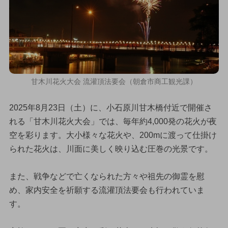
甘木川花火大会 流灌頂法要会（朝倉市商工観光課）
2025年8月23日（土）に、小石原川甘木橋付近で開催さ
れる「甘木川花火大会」では、毎年約4,000発の花火が夜
空を彩ります。大小様々な花火や、200mに渡って仕掛け
られた花火は、川面に美しく映り込む圧巻の光景です。
また、戦争などで亡くなられた方々や祖先の御霊を慰
め、家内安全を祈願する流灌頂法要会も行われていま
す。