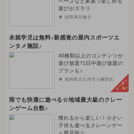
ペースなど家族で楽しめる
遊びがズラリ
福岡県宗像市
未就学児は無料♪新感覚の屋内スポーツエ
ンタメ施設♪
30種類以上のコンテンツが
遊び放題?1日中遊び放題の
プランも♪
福岡県北九州市八幡西区
クーポン
雨でも快適に遊べる☆地域最大級のクレー
ンゲーム台数♪
穫れるから楽しい！小さい
子供も遊べるクレーンゲー
ム商店街☆