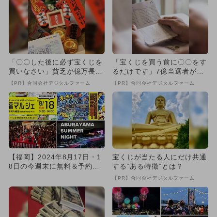
「〇〇した後に必ず宝くじを
「宝くじを買う前に〇〇をす
買いなさい」貧乏が億万長者
るだけです」7億当選者が続
に
出
【PR】合同会社デジタルファーム
【PR】合同会社デジタルファーム
【福岡】2024年8月17日・1
宝くじが当たる人にだけ共通
8日の今週末に無料＆予約不
する“ある特徴”とは？
要で楽しめるイベント8...
【PR】合同会社デジタルファーム