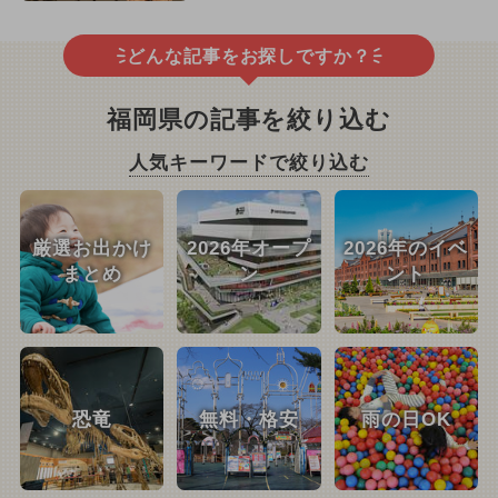
どんな記事をお探しですか？
福岡県の記事を絞り込む
人気キーワードで絞り込む
厳選お出かけ
2026年オープ
2026年のイベ
まとめ
ン
ント
恐竜
無料・格安
雨の日OK