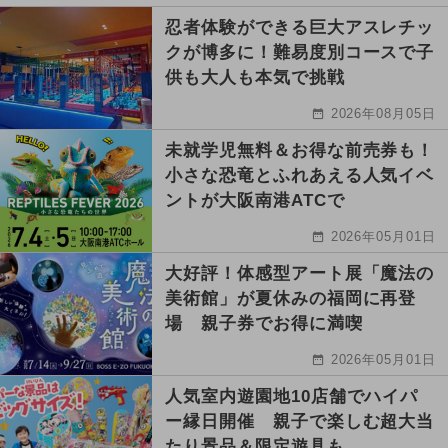
忍者体験ができる巨大アスレチッ
クが博多に！難易度別コースで子
供も大人も本気で挑戦
2026年08月05日
未就学児無料＆お得な前売券も！
小さな恐竜とふれあえる人気イベ
ントが大阪南港ATCで
2026年05月01日
大好評！体感型アート展「魔法の
美術館」が夏休みの福岡に再登
場 親子券でお得に満喫
2026年05月01日
人気室内遊園地10店舗でハイパ
ー縁日開催 親子で楽しむ超大当
たり景品＆限定遊具も