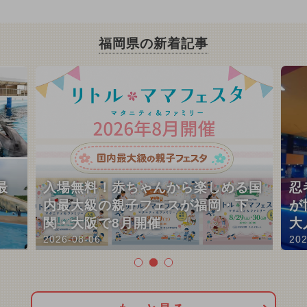
福岡県の新着記事
最
入場無料！赤ちゃんから楽しめる国
忍
内最大級の親子フェスが福岡・下
が
関・大阪で8月開催
大
2026-08-06
202