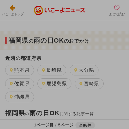
いこーよトップ
あとで読む
福岡県
雨の日OK
の
のおでかけ
近隣の都道府県
熊本県
長崎県
大分県
佐賀県
鹿児島県
宮崎県
沖縄県
福岡県
雨の日OK
の
に関する記事一覧
1ページ目 / 5ページ
全86件