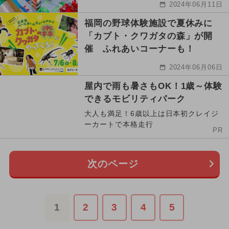
2024年06月11日
福岡の野球体験施設で夏休みに
「カブト・クワガタの森」が開
催 ふれあいコーナーも！
2024年06月06日
屋内で雨も暑さもOK！1歳～体験
できるモビリティパーク
大人も満足！6歳以上は日本初クレイジ
ーカートで本格走行
PR
次のページ
1
2
3
4
5