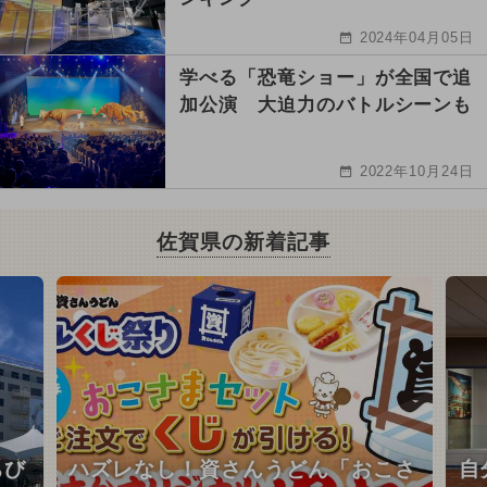
2024年04月05日
学べる「恐竜ショー」が全国で追
加公演 大迫力のバトルシーンも
2022年10月24日
佐賀県の新着記事
ちび
ハズレなし！資さんうどん「おこさ
自