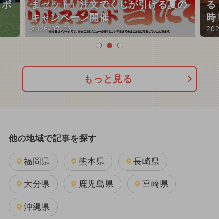
スポ
まセット」注文でくじが引ける夏の
る
キャンペーン開催
時
2026-07-23
202
もっと見る
他の地域で記事を探す
福岡県
熊本県
長崎県
大分県
鹿児島県
宮崎県
沖縄県