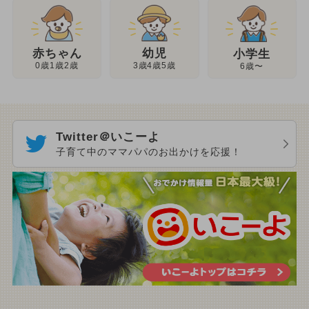
幼児
赤ちゃん
小学生
3歳4歳5歳
0歳1歳2歳
6歳〜
Twitter＠いこーよ
子育て中のママパパのお出かけを応援！