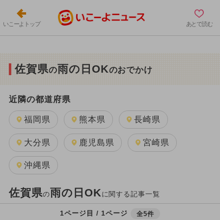
いこーよトップ
あとで読む
佐賀県
雨の日OK
の
のおでかけ
近隣の都道府県
福岡県
熊本県
長崎県
大分県
鹿児島県
宮崎県
沖縄県
佐賀県
雨の日OK
の
に関する記事一覧
1ページ目 / 1ページ
全5件