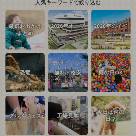
人気キーワードで絞り込む
厳選お出かけ
2026年オープ
2026年のイベ
まとめ
ン
ント
恐竜
無料・格安
雨の日OK
今日は何の
グルメフェス
工場見学
日？