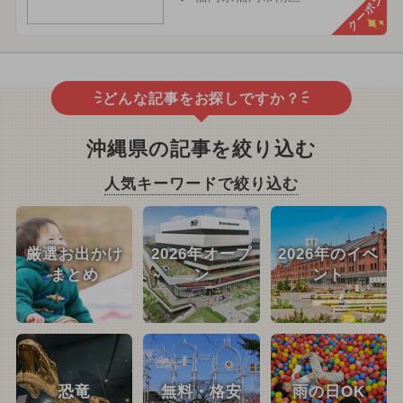
クーポン
どんな記事をお探しですか？
沖縄県の記事を絞り込む
人気キーワードで絞り込む
厳選お出かけ
2026年オープ
2026年のイベ
まとめ
ン
ント
恐竜
無料・格安
雨の日OK