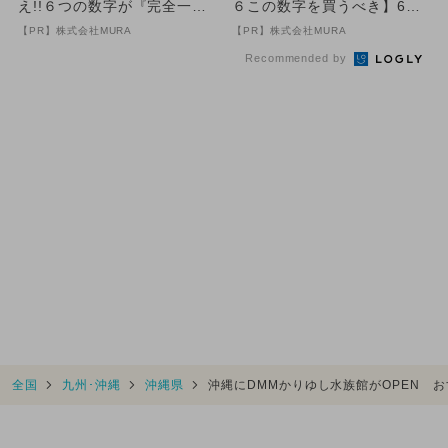
え!!６つの数字が『完全一
６この数字を買うべき】6つ
致』する方法
の数字が「完全一致」する
【PR】株式会社MURA
【PR】株式会社MURA
方...
Recommended by
全国
九州･沖縄
沖縄県
沖縄にDMMかりゆし水族館がOPEN 