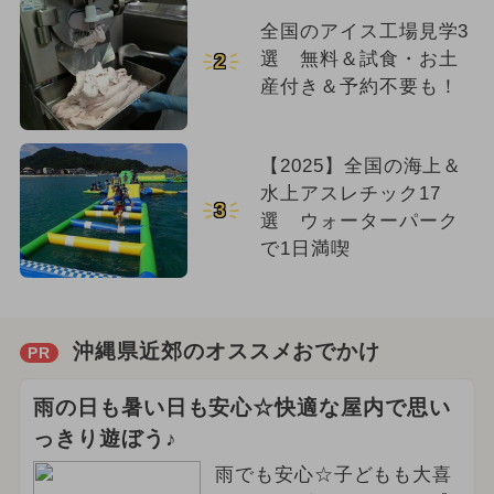
全国のアイス工場見学3
選 無料＆試食・お土
2
産付き＆予約不要も！
【2025】全国の海上＆
水上アスレチック17
3
選 ウォーターパーク
で1日満喫
沖縄県近郊のオススメおでかけ
PR
雨の日も暑い日も安心☆快適な屋内で思い
っきり遊ぼう♪
雨でも安心☆子どもも大喜