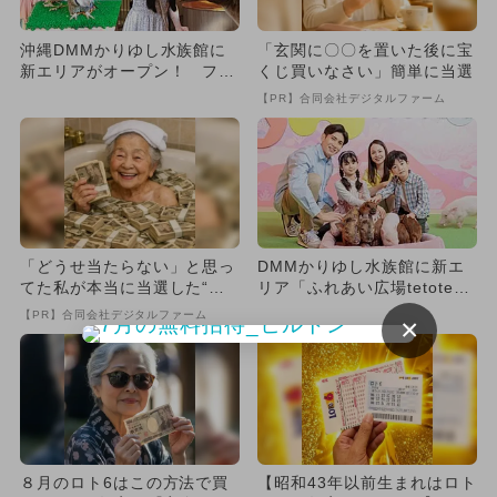
沖縄DMMかりゆし水族館に
「玄関に〇〇を置いた後に宝
新エリアがオープン！ フク
くじ買いなさい」簡単に当選
ロウやナマケモノとふれあえ
【PR】合同会社デジタルファーム
る...
「どうせ当たらない」と思っ
DMMかりゆし水族館に新エ
てた私が本当に当選した“買
リア「ふれあい広場tetote」
い方”がこれ
がOPEN！ 沖縄県民...
【PR】合同会社デジタルファーム
×
８月のロト6はこの方法で買
【昭和43年以前生まれはロト