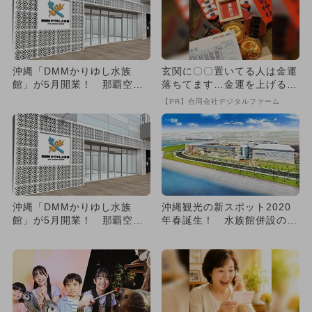
沖縄「DMMかりゆし水族
玄関に〇〇置いてる人は金運
館」が5月開業！ 那覇空港
落ちてます…金運を上げる方
から車で約20分
法とは
【PR】合同会社デジタルファーム
沖縄「DMMかりゆし水族
沖縄観光の新スポット2020
館」が5月開業！ 那覇空港
年春誕生！ 水族館併設の大
から車で約20分
型施設OPEN