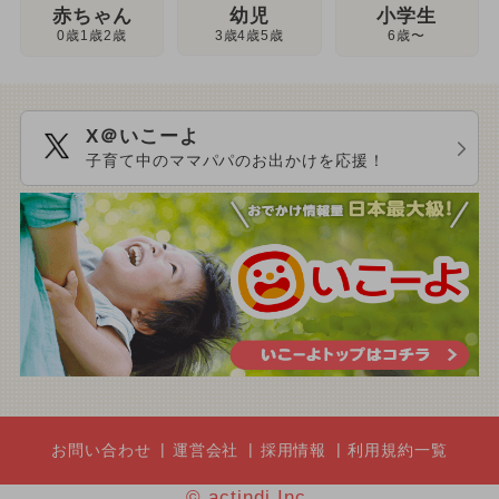
幼児
赤ちゃん
小学生
3歳4歳5歳
0歳1歳2歳
6歳〜
X＠いこーよ
子育て中のママパパのお出かけを応援！
お問い合わせ
運営会社
採用情報
利用規約一覧
© actindi Inc.