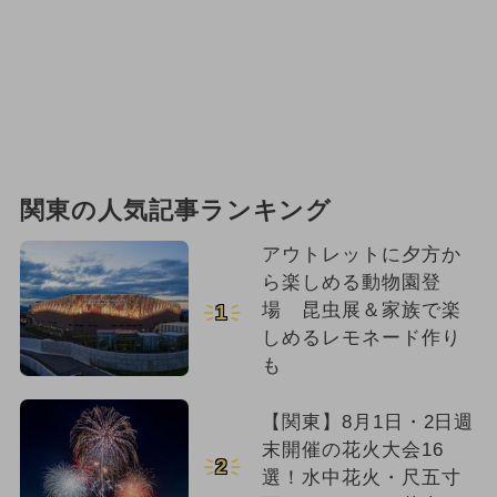
関東の人気記事ランキング
アウトレットに夕方か
ら楽しめる動物園登
場 昆虫展＆家族で楽
1
しめるレモネード作り
も
【関東】8月1日・2日週
末開催の花火大会16
2
選！水中花火・尺五寸