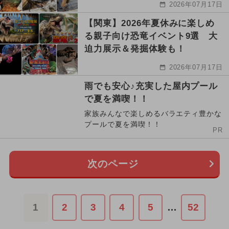
2026年07月17日
【関東】2026年夏休みに楽しめ
る親子向け恐竜イベント9選 大
迫力展示＆発掘体験も！
2026年07月17日
雨でも安心♪充実した屋内プール
で夏を満喫！！
家族みんなで楽しめるバラエティ豊かな
プールで夏を満喫！！
PR
次のページ
1
2
3
4
5
…
52