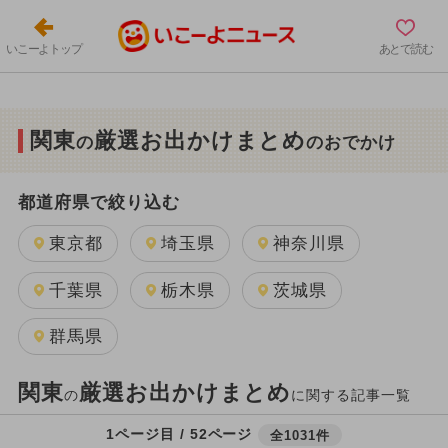
いこーよトップ
あとで読む
関東
厳選お出かけまとめ
の
のおでかけ
都道府県で絞り込む
東京都
埼玉県
神奈川県
千葉県
栃木県
茨城県
群馬県
関東
厳選お出かけまとめ
の
に関する記事一覧
1ページ目 / 52ページ
全1031件