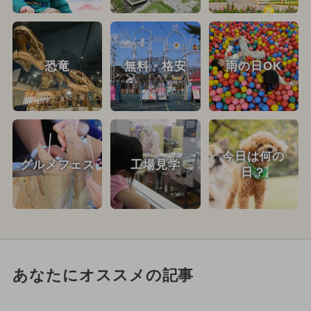
恐竜
無料・格安
雨の日OK
今日は何の
グルメフェス
工場見学
日？
あなたにオススメの記事