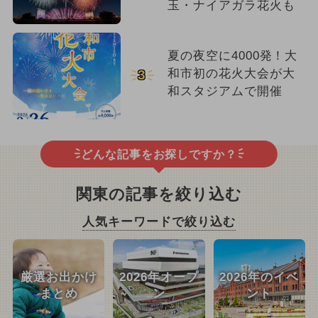
玉・ナイアガラ花火も
夏の夜空に4000発！大
和市初の花火大会が大
3
和スタジアムで開催
どんな記事をお探しですか？
関東の記事を絞り込む
人気キーワードで絞り込む
厳選お出かけ
2026年オープ
2026年のイベ
まとめ
ン
ント