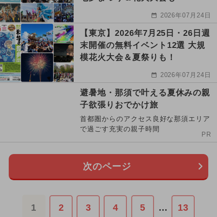
2026年07月24日
【東京】2026年7月25日・26日週
末開催の無料イベント12選 大規
模花火大会＆夏祭りも！
2026年07月24日
避暑地・那須で叶える夏休みの親
子欲張りおでかけ旅
首都圏からのアクセス良好な那須エリア
で過ごす充実の親子時間
PR
次のページ
1
2
3
4
5
…
13