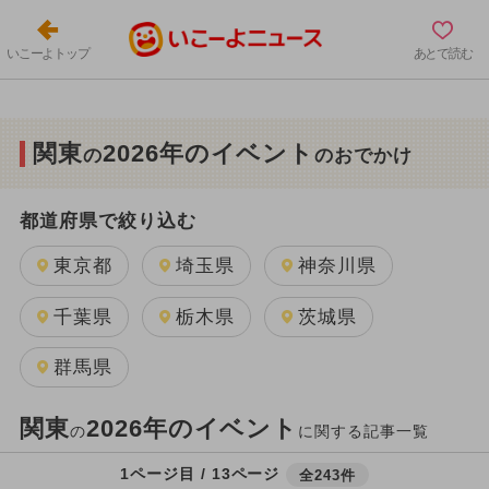
いこーよトップ
あとで読む
関東
2026年のイベント
の
のおでかけ
都道府県で絞り込む
東京都
埼玉県
神奈川県
千葉県
栃木県
茨城県
群馬県
関東
2026年のイベント
の
に関する記事一覧
1ページ目 / 13ページ
全243件