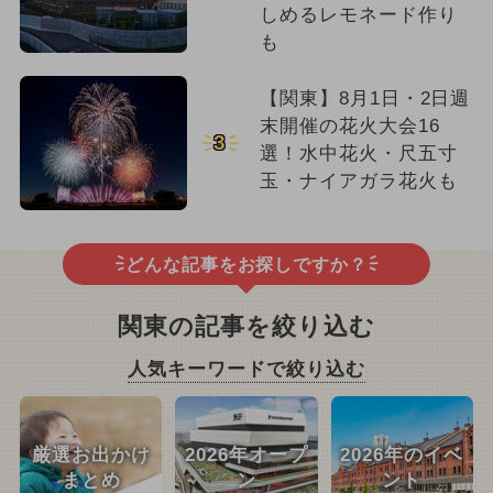
しめるレモネード作り
も
【関東】8月1日・2日週
末開催の花火大会16
3
選！水中花火・尺五寸
玉・ナイアガラ花火も
どんな記事をお探しですか？
関東の記事を絞り込む
人気キーワードで絞り込む
厳選お出かけ
2026年オープ
2026年のイベ
まとめ
ン
ント