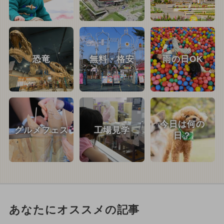
恐竜
無料・格安
雨の日OK
今日は何の
グルメフェス
工場見学
日？
あなたにオススメの記事