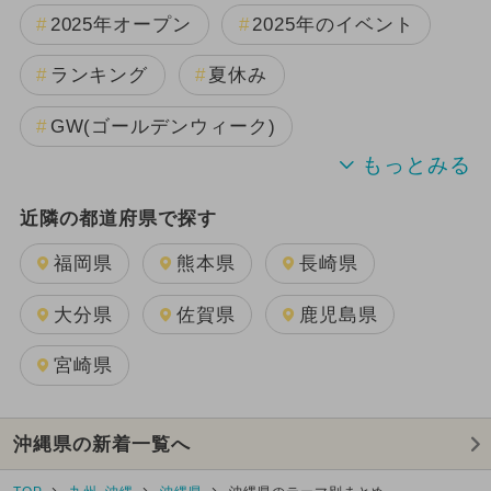
2025年オープン
2025年のイベント
ランキング
夏休み
GW(ゴールデンウィーク)
2024年のイベント
近隣の都道府県で探す
2024年7月のイベント
水遊び
福岡県
熊本県
長崎県
夏休み（涼しい）
涼しい
大分県
佐賀県
鹿児島県
日帰り
観光
夏休み（観光）
宮崎県
1日中遊べる
春休み
沖縄県の新着一覧へ
シルバーウィーク・秋の連休