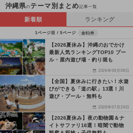
沖縄県
テーマ別まとめ
の
記事一覧
新着順
ランキング
1ページ目 / 5ページ
全81件
【2026夏休み】沖縄のおでかけ
最新人気ランキングTOP10 プー
ル・屋内遊び場・釣り堀も
2026年08月08日
【全国】夏休みに行きたい！水遊
びができる「道の駅」13選！川
遊び・プール・無料も
2026年07月24日
【2026夏休み】夜の動物園＆ナ
イトサファリ16選！暗闇で動物
観察＆探検・子供無料も