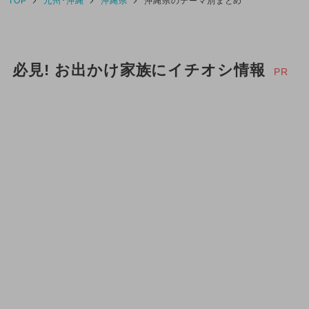
TOP
九州･沖縄
沖縄県
沖縄県のテーマ別まとめ
室内遊び場
外遊び（屋外遊び場）
夏休み（格安）
自由研究
必見! お出かけ家族にイチオシ情報
PR
川遊び
2025年7月のイベント
2025年8月のイベント
クリスマス
2025年11月のイベント
2025年12月のイベント
2026年1月のイベント
2024年オープン
雨の日OK
キャラクター
SL・機関車
冬休み
ご当地グルメ・限定メニュー