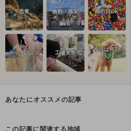
恐竜
無料・格安
雨の日OK
今日は何の
グルメフェス
工場見学
日？
あなたにオススメの記事
この記事に関連する地域