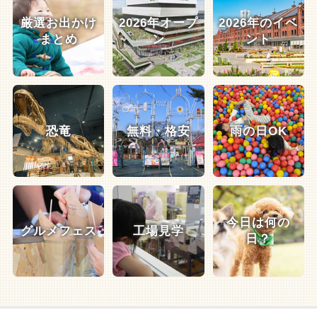
厳選お出かけ
2026年オープ
2026年のイベ
まとめ
ン
ント
恐竜
無料・格安
雨の日OK
今日は何の
グルメフェス
工場見学
日？