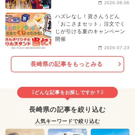
2026-08-06
ご当地グルメ・限定メニュー
ハズレなし！資さんうどん
1日中遊べる
外遊び（屋外遊び場）
「おこさまセット」注文でく
じが引ける夏のキャンペーン
自由研究
夏休み（格安）
開催
夏休み（日帰り）
グルメフェス
2026-07-23
潮干狩り
2026年7月のイベント
長崎県の記事をもっとみる
2026年5月のイベント
穴場
夏休み（穴場）
ベビーカーOK
どんな記事をお探しですか？
冬休み
長崎県の記事を絞り込む
人気キーワードで絞り込む