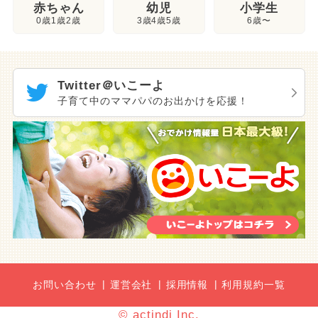
幼児
赤ちゃん
小学生
3歳4歳5歳
0歳1歳2歳
6歳〜
Twitter＠いこーよ
子育て中のママパパのお出かけを応援！
お問い合わせ
運営会社
採用情報
利用規約一覧
© actindi Inc.