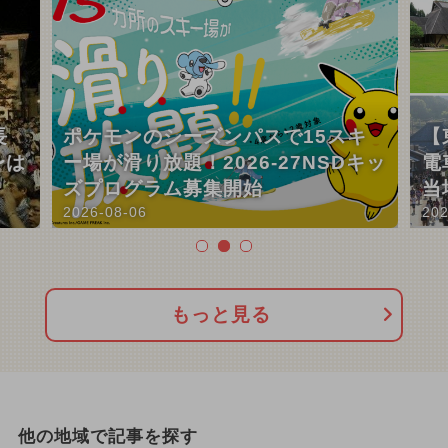
長
ポケモンのシーズンパスで15スキ
【
〜は
ー場が滑り放題！2026-27NSDキッ
電
ズプログラム募集開始
当
2026-08-06
202
もっと見る
他の地域で記事を探す