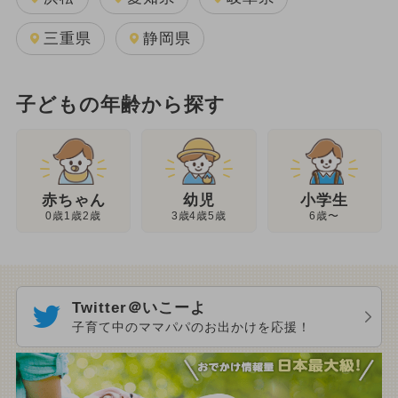
三重県
静岡県
子どもの年齢から探す
幼児
赤ちゃん
小学生
3歳4歳5歳
0歳1歳2歳
6歳〜
Twitter＠いこーよ
子育て中のママパパのお出かけを応援！