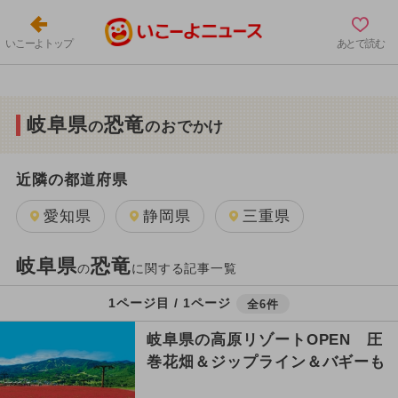
いこーよトップ
あとで読む
岐阜県
恐竜
の
のおでかけ
近隣の都道府県
愛知県
静岡県
三重県
岐阜県
恐竜
の
に関する記事一覧
1ページ目 / 1ページ
全6件
岐阜県の高原リゾートOPEN 圧
巻花畑＆ジップライン＆バギーも