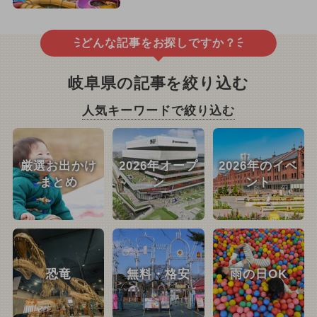
どんな記事をお探しですか？
岐阜県の記事を絞り込む
人気キーワードで絞り込む
厳選お出かけ
2026年オープ
2026年のイベ
まとめ
ン
ント
恐竜
無料・格安
雨の日OK