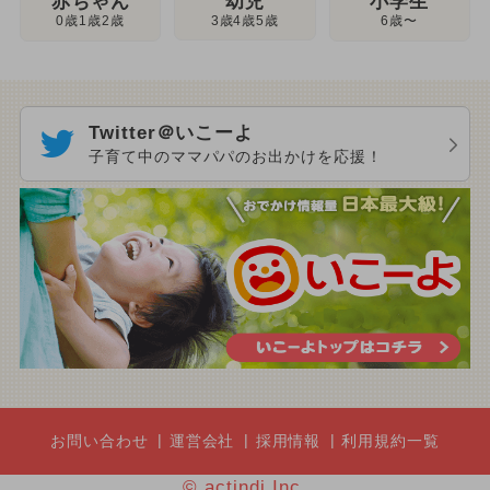
幼児
赤ちゃん
小学生
3歳4歳5歳
0歳1歳2歳
6歳〜
Twitter＠いこーよ
子育て中のママパパのお出かけを応援！
お問い合わせ
運営会社
採用情報
利用規約一覧
© actindi Inc.