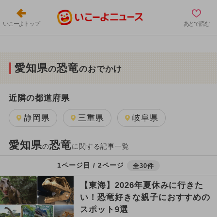
いこーよトップ
あとで読む
愛知県
恐竜
の
のおでかけ
近隣の都道府県
静岡県
三重県
岐阜県
愛知県
恐竜
の
に関する記事一覧
1ページ目 / 2ページ
全30件
【東海】2026年夏休みに行きた
い！恐竜好きな親子におすすめの
スポット9選