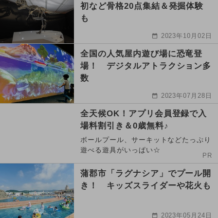
初など骨格20点集結＆発掘体験
も
2023年10月02日
全国の人気屋内遊び場に恐竜登
場！ デジタルアトラクション多
数
2023年07月28日
全天候OK！アプリ会員登録で入
場料割引き＆0歳無料♪
ボールプール、サーキットなどたっぷり
遊べる遊具がいっぱい☆
PR
蒲郡市「ラグナシア」でプール開
き！ キッズスライダーや花火も
2023年05月24日