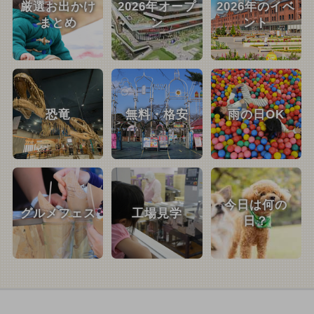
厳選お出かけ
2026年オープ
2026年のイベ
まとめ
ン
ント
恐竜
無料・格安
雨の日OK
今日は何の
グルメフェス
工場見学
日？