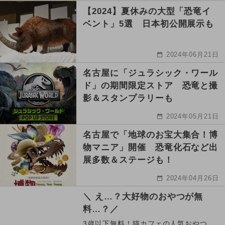
【2024】夏休みの大型「恐竜イ
ベント」5選 日本初公開展示も
2024年06月21日
名古屋に「ジュラシック・ワール
ド」の期間限定ストア 恐竜と撮
影＆スタンプラリーも
2024年05月21日
名古屋で「地球のお宝大集合！博
物マニア」開催 恐竜化石など出
展多数＆ステージも！
2024年04月26日
＼ え…？大好物のおやつが無
料…？／
3歳以下無料！猫カフェの人気おやつ