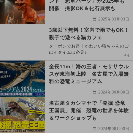
ント「恐竜パーク」が2025年も
開催 撮影OK＆化石展示も
2025年03月03日
3歳以下無料！室内で雨でもOK！
親子で遊べる猫カフェ
クーポンでお得！かわいい猫ちゃんのご
はんタイムは必見♪
PR
全長11m！海の王者・モササウル
スが東海初上陸 名古屋で入場無
料の恐竜ミュージアム
2024年09月09日
名古屋タカシマヤで「発掘 恐竜
王国展」開催 恐竜の世界を体験
＆ワークショップも
2024年08月03日