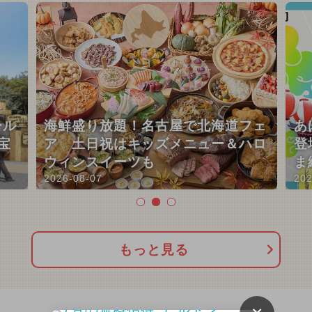
ール
海鮮盛り放題！名古屋で北海道フェ
あ
宝
ア 土日祝はキッズメニュー＆ハロ
登
ウィンスイーツも
ま
2026-08-07
202
もっと見る