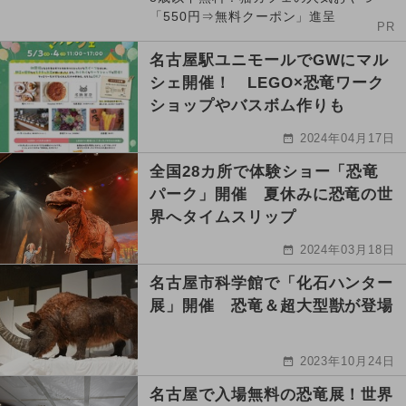
「550円⇒無料クーポン」進呈
PR
名古屋駅ユニモールでGWにマル
シェ開催！ LEGO×恐竜ワーク
ショップやバスボム作りも
2024年04月17日
全国28カ所で体験ショー「恐竜
パーク」開催 夏休みに恐竜の世
界へタイムスリップ
2024年03月18日
名古屋市科学館で「化石ハンター
展」開催 恐竜＆超大型獣が登場
2023年10月24日
名古屋で入場無料の恐竜展！世界