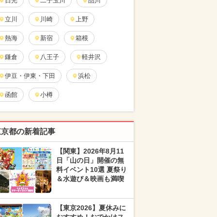
日光
二子玉川
品川
立川
川崎
上野
熱海
新宿
箱根
鎌倉
八王子
軽井沢
伊豆・伊東・下田
浜松
函館
小樽
東京都の新着記事
【関東】2026年8月11
日「山の日」開催の無
料イベント10選 夏祭り
＆水遊び＆映画も満喫
【東京2026】夏休みに