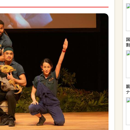
国
割
親
ナ