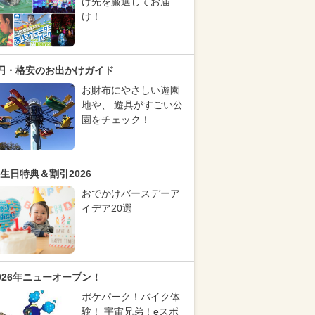
け先を厳選してお届
け！
円・格安のお出かけガイド
お財布にやさしい遊園
地や、 遊具がすごい公
園をチェック！
生日特典＆割引2026
おでかけバースデーア
イデア20選
026年ニューオープン！
ポケパーク！バイク体
験！ 宇宙兄弟！eスポ