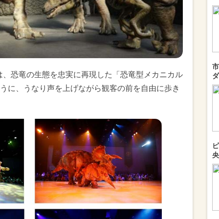
市
RI」は、恐竜の生態を忠実に再現した「恐竜型メカニカル
ダ
うに、うなり声を上げながら観客の前を自由に歩き
ピ
央