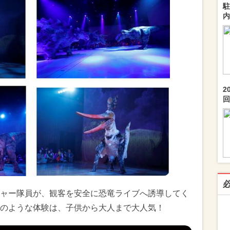
駐
内
2
回.
ャー隊員が、観客を安全に恐竜ライブへ誘導してく
のような体験は、子供から大人まで大人気！