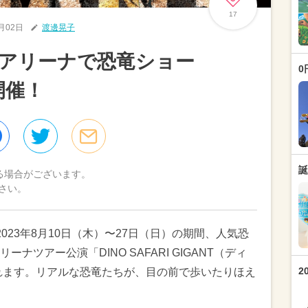
17
6月02日
渡邊晃子
アリーナで恐竜ショー
0
」開催！
誕
る場合がございます。
さい。
023年8月10日（木）〜27日（日）の期間、人気恐
ツアー公演「DINO SAFARI GIGANT（ディ
2
れます。リアルな恐竜たちが、目の前で歩いたりほえ