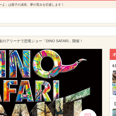
ーよ」は親子の成長、夢の育みを応援します！
のアリーナで恐竜ショー「DINO SAFARI」開催！
8
【