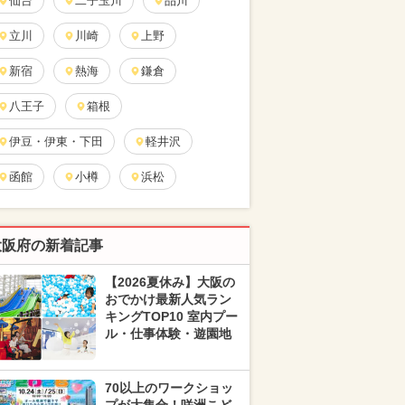
仙台
二子玉川
品川
立川
川崎
上野
新宿
熱海
鎌倉
八王子
箱根
伊豆・伊東・下田
軽井沢
函館
小樽
浜松
大阪府の新着記事
【2026夏休み】大阪の
おでかけ最新人気ラン
キングTOP10 室内プー
ル・仕事体験・遊園地
70以上のワークショッ