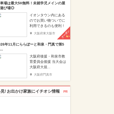
車場は最大5H無料！未就学児メインの屋
遊び場◎
イオンタウン内にある
のでお買い物ついでに
利用できるのも便利！
クーポン
大阪府東大阪市
026年11月にららぽーと和泉・門真で第5
..
大阪府後援・和泉市教
育委員会後援 当大会は
大阪府大規...
大阪府門真市
必見! お出かけ家族にイチオシ情報
PR