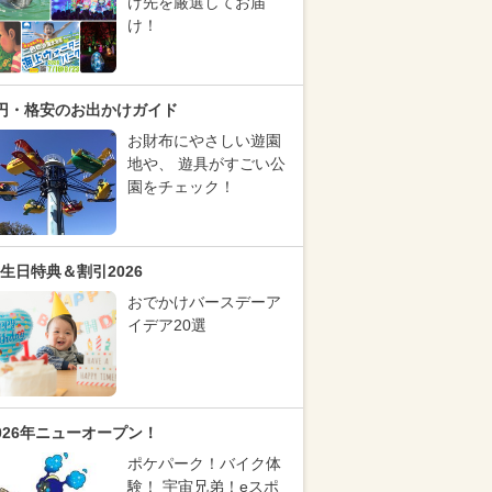
け先を厳選してお届
け！
円・格安のお出かけガイド
お財布にやさしい遊園
地や、 遊具がすごい公
園をチェック！
生日特典＆割引2026
おでかけバースデーア
イデア20選
026年ニューオープン！
ポケパーク！バイク体
験！ 宇宙兄弟！eスポ