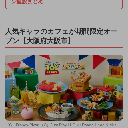
ン施設まとめ
人気キャラのカフェが期間限定オー
プン【大阪府大阪市】
（C）Disney/Pixar （C）Just Play,LLC Mr.Potato Head & Mrs.