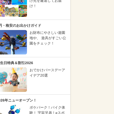
け先を厳選してお届
け！
円・格安のお出かけガイド
お財布にやさしい遊園
地や、 遊具がすごい公
園をチェック！
生日特典＆割引2026
おでかけバースデーア
イデア20選
026年ニューオープン！
ポケパーク！バイク体
験！ 宇宙兄弟！eスポ