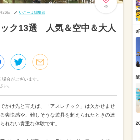
40
8月26日
いこーよ編集部
ック13選 人気＆空中＆大人
0
誕
る場合がございます。
さい。
でかけ先と言えば、「アスレチック」は欠かせませ
る爽快感や、難しそうな遊具を超えられたときの達
2
られない貴重な体験です。