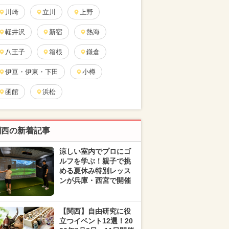
川崎
立川
上野
軽井沢
新宿
熱海
八王子
箱根
鎌倉
伊豆・伊東・下田
小樽
函館
浜松
関西の新着記事
涼しい室内でプロにゴ
ルフを学ぶ！親子で挑
める夏休み特別レッス
ンが兵庫・西宮で開催
【関西】自由研究に役
立つイベント12選！20