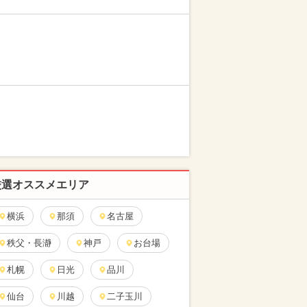
厳選オススメエリア
横浜
那須
名古屋
秩父・長瀞
神戸
お台場
札幌
日光
品川
仙台
川越
二子玉川