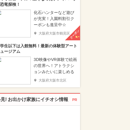
恐竜探検！
化石ハンターなど遊び
が充実！入園料割引ク
ーポンも進呈中☆
クーポン
大阪府大阪市鶴見区
学生以下は入館無料！最新の体験型アート
ュージアム
3D映像やVR体験で絵画
の世界へ！アトラクシ
ョンみたいに楽しめる
大阪府大阪市北区
必見! お出かけ家族にイチオシ情報
PR