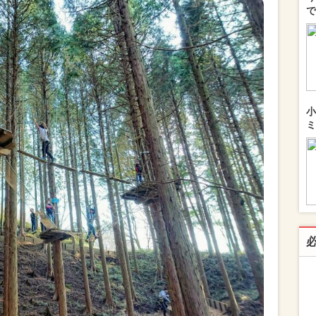
で
小
ミ