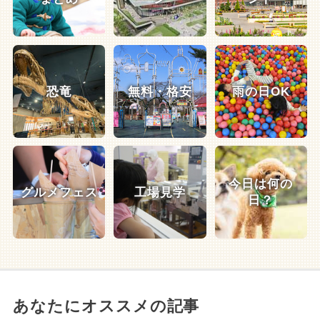
恐竜
無料・格安
雨の日OK
今日は何の
グルメフェス
工場見学
日？
あなたにオススメの記事