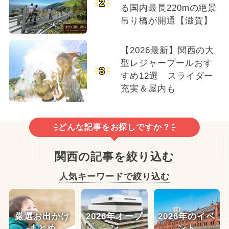
2
る国内最長220mの絶景
吊り橋が開通【滋賀】
【2026最新】関西の大
型レジャープールおす
3
すめ12選 スライダー
充実＆屋内も
どんな記事をお探しですか？
関西の記事を絞り込む
人気キーワードで絞り込む
厳選お出かけ
2026年オープ
2026年のイベ
まとめ
ン
ント