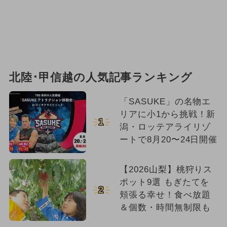
北陸･甲信越の人気記事ランキング
「SASUKE」の名物エ
リアに小1から挑戦！新
1
潟・ロッテアライリゾ
ートで8月20〜24日開催
【2026山梨】桃狩りス
ポット9選 もぎたてを
2
頬張る幸せ！食べ放題
＆個数・時間無制限も