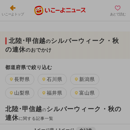
いこーよトップ
あとで読む
北陸･甲信越
シルバーウィーク・秋
の
の連休
のおでかけ
都道府県で絞り込む
長野県
石川県
新潟県
山梨県
福井県
富山県
北陸･甲信越
シルバーウィーク・秋の
の
連休
に関する記事一覧
1ページ目 / 1ページ