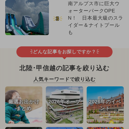
南アルプス市に巨大ウ
ォーターパークOPE
N！ 日本最大級のスラ
3
イダー＆ナイトプール
も
どんな記事をお探しですか？
北陸･甲信越の記事を絞り込む
人気キーワードで絞り込む
厳選お出かけ
2026年オープ
2026年のイベ
まとめ
ン
ント