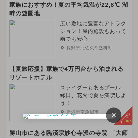
家族におすすめ！夏の平均気温が22,8℃ 湖
畔の遊園地
広い敷地に豊富なアトラク
ション！屋内施設もあって
雨でも安心
長野県北佐久郡立科町
【夏旅応援】家族で4万円台から泊まれる
リゾートホテル
スライダーもあるプール、
縁日、花火で夏を満喫しよ
う！
新潟県南魚沼市
×
クーポン
勝山市にある臨済宗妙心寺派の寺院 「大師