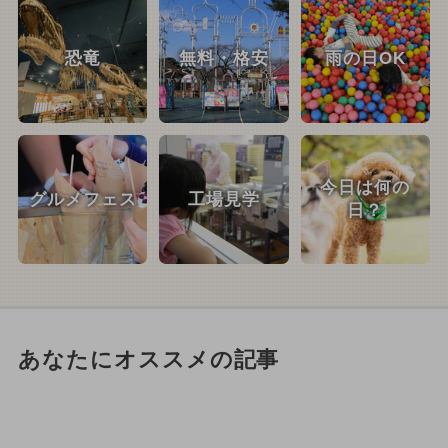
恐竜
無料・格安
雨の日OK
今日は何の
グルメフェス
工場見学
日？
あなたにオススメの記事