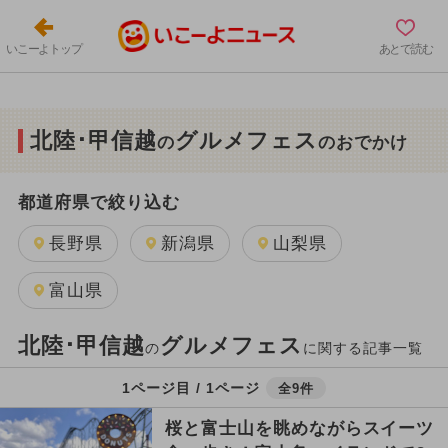
いこーよトップ
あとで読む
北陸･甲信越
グルメフェス
の
のおでかけ
都道府県で絞り込む
長野県
新潟県
山梨県
富山県
北陸･甲信越
グルメフェス
の
に関する記事一覧
1ページ目 / 1ページ
全9件
桜と富士山を眺めながらスイーツ