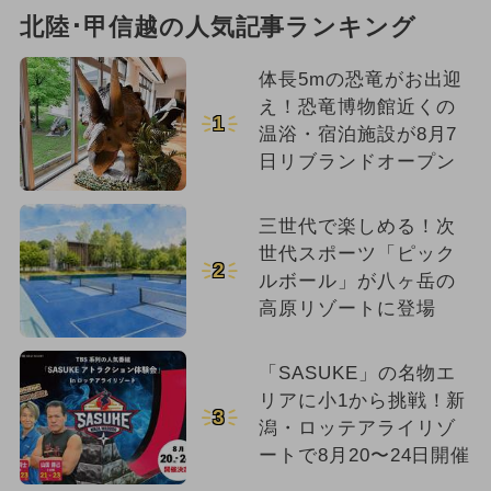
北陸･甲信越の人気記事ランキング
体長5mの恐竜がお出迎
え！恐竜博物館近くの
1
温浴・宿泊施設が8月7
日リブランドオープン
三世代で楽しめる！次
世代スポーツ「ピック
2
ルボール」が八ヶ岳の
高原リゾートに登場
「SASUKE」の名物エ
リアに小1から挑戦！新
3
潟・ロッテアライリゾ
ートで8月20〜24日開催