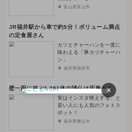
富山県富山市
JR福井駅から車で約5分！ボリューム満点
の定食屋さん
カツとチャーハンを一度に
味わえる「豚カツチャーハ
ン」
福井県福井市
壁一面に並ぶ1,281体の諸仏は圧巻！！
×
実はインスタ映えする、と
若い人にも人気のフォトス
ポット！
福井県勝山市