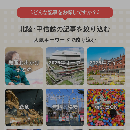
どんな記事をお探しですか？
北陸･甲信越の記事を絞り込む
人気キーワードで絞り込む
厳選お出かけ
2026年オープ
2026年のイベ
まとめ
ン
ント
恐竜
無料・格安
雨の日OK