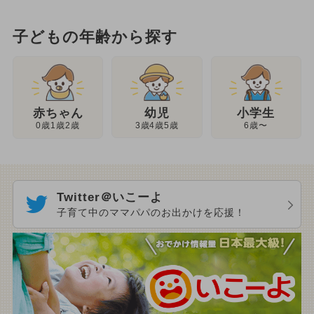
子どもの年齢から探す
幼児
赤ちゃん
小学生
3歳4歳5歳
0歳1歳2歳
6歳〜
Twitter＠いこーよ
子育て中のママパパのお出かけを応援！