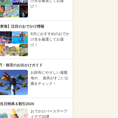
け先を厳選してお届
け！
東海】注目のおでかけ情報
8月におすすめのおでか
け先を厳選してお届
け！
円・格安のお出かけガイド
お財布にやさしい遊園
地や、 遊具がすごい公
園をチェック！
生日特典＆割引2026
おでかけバースデーア
イデア20選