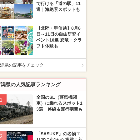
で行ける「道の駅」11
選｜海絶景スポットも
【北陸・甲信越】8月8
日～11日の自由研究イ
ベント10選 恐竜・クラ
フト体験も
潟県の記事をチェック
新潟県の人気記事ランキング
全国のSL（蒸気機関
1
車）に乗れるスポット1
3選 路線＆運行期間も
「SASUKE」の名物エ
2
リアに小1から挑戦！新