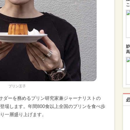
こ
妙
高
プリン王子
バサダーを務めるプリン研究家兼ジャーナリストの
登場します。年間800食以上全国のプリンを食べ歩
り一層盛り上げます。