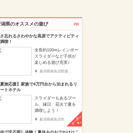
新潟県のオススメの遊び
PR
さ忘れるさわやかな高原でアクティビティ
満喫！
全長約100mレインボー
スライダーなど子供が
楽しめる遊び充実♪
新潟県南魚沼郡湯沢町
夏旅応援】家族で4万円台から泊まれるリ
ートホテル
スライダーもあるプー
ル、縁日、花火で夏を
満喫しよう！
クーポン
新潟県南魚沼市
内で宝石探し体験！夏休みのおでかけはこ