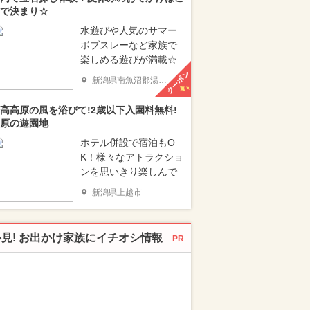
で決まり☆
水遊びや人気のサマー
ボブスレーなど家族で
楽しめる遊びが満載☆
クーポン
新潟県南魚沼郡湯沢町
高高原の風を浴びて!2歳以下入園料無料!
原の遊園地
ホテル併設で宿泊もO
K！様々なアトラクショ
ンを思いきり楽しんで
新潟県上越市
必見! お出かけ家族にイチオシ情報
PR