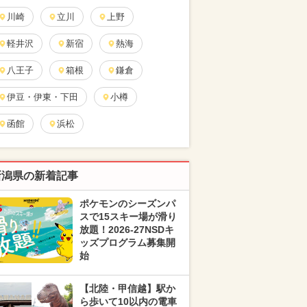
川崎
立川
上野
軽井沢
新宿
熱海
八王子
箱根
鎌倉
伊豆・伊東・下田
小樽
函館
浜松
新潟県の新着記事
ポケモンのシーズンパ
スで15スキー場が滑り
放題！2026-27NSDキ
ッズプログラム募集開
始
【北陸・甲信越】駅か
ら歩いて10以内の電車