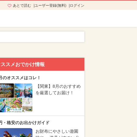
あとで読む
ユーザー登録(無料)
ログイン
オススメおでかけ情報
月のオススメはコレ！
【関東】8月のおすすめ
を厳選してお届け！
円・格安のお出かけガイド
お財布にやさしい遊園