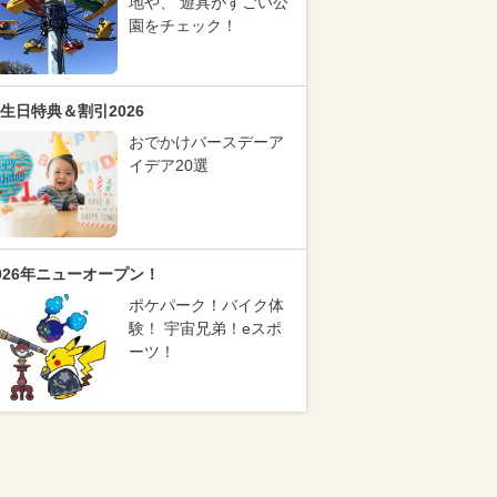
地や、 遊具がすごい公
園をチェック！
生日特典＆割引2026
おでかけバースデーア
イデア20選
026年ニューオープン！
ポケパーク！バイク体
験！ 宇宙兄弟！eスポ
ーツ！