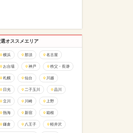
厳選オススメエリア
横浜
那須
名古屋
お台場
神戸
秩父・長瀞
札幌
仙台
川越
日光
二子玉川
品川
立川
川崎
上野
熱海
新宿
箱根
鎌倉
八王子
軽井沢