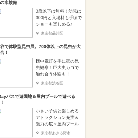
の水族館
3歳以下は無料！幼児は
300円と入場料も手頃で
ショーも楽しめる♪
東京都品川区
谷で体験型昆虫展。700体以上の昆虫が大
合！
懐中電灯を手に夜の昆
虫観察！巨大虫カゴで
触れ合う体験も！
東京都渋谷区
Dayパスで遊園地＆屋内プールで遊べる
！
小さい子供と楽しめる
アトラクション充実＆
魅力の広々屋内プール
東京都あきる野市