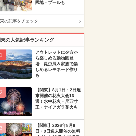
園地・プールも
東の記事をチェック
関東の人気記事ランキング
アウトレットに夕方か
1
ら楽しめる動物園登
場 昆虫展＆家族で楽
しめるレモネード作り
も
【関東】8月1日・2日週
2
末開催の花火大会16
選！水中花火・尺五寸
玉・ナイアガラ花火も
【関東】2026年8月8
3
日・9日週末開催の無料