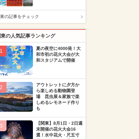
東の記事をチェック
関東の人気記事ランキング
夏の夜空に4000発！大
1
和市初の花火大会が大
和スタジアムで開催
アウトレットに夕方か
2
ら楽しめる動物園登
場 昆虫展＆家族で楽
しめるレモネード作り
も
【関東】8月1日・2日週
3
末開催の花火大会16
選！水中花火・尺五寸