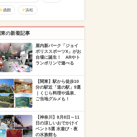
函館
浜松
関東の新着記事
屋内新パーク「ジョイ
ポリススポーツX」がお
台場に誕生！ ARやト
ランポリンで遊べる
【関東】駅から徒歩10
分の駅近「道の駅」9選
｜くじら料理や温泉、
ご当地グルメも！
【神奈川】8月8日～11
日の涼しいおでかけイ
ベント5選 水遊び・夜
の水族館も