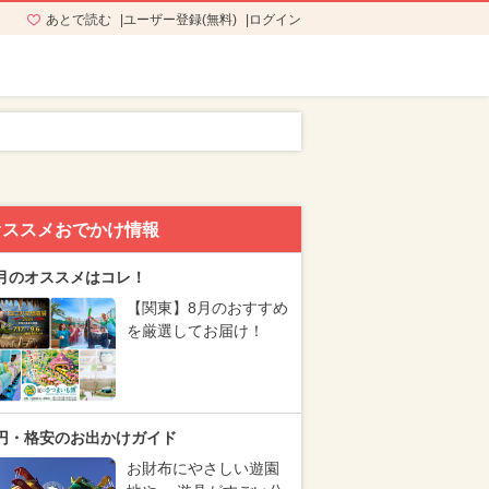
あとで読む
ユーザー登録(無料)
ログイン
オススメおでかけ情報
月のオススメはコレ！
【関東】8月のおすすめ
を厳選してお届け！
円・格安のお出かけガイド
お財布にやさしい遊園