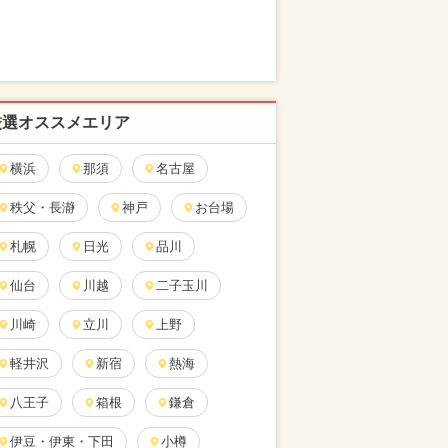
厳選オススメエリア
横浜
那須
名古屋
秩父・長瀞
神戸
お台場
札幌
日光
品川
仙台
川越
二子玉川
川崎
立川
上野
軽井沢
新宿
熱海
八王子
箱根
鎌倉
伊豆・伊東・下田
小樽