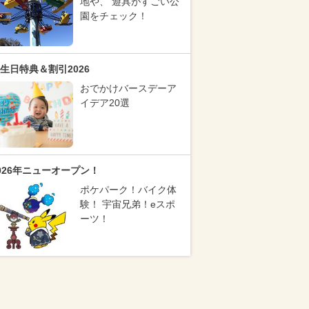
地や、 遊具がすごい公
園をチェック！
生日特典＆割引2026
おでかけバースデーア
イデア20選
026年ニューオープン！
ポケパーク！バイク体
験！ 宇宙兄弟！eスポ
ーツ！