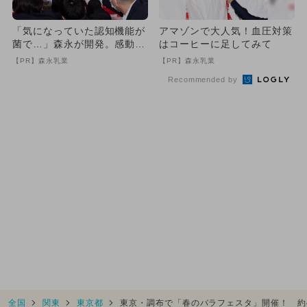
「気になっていた認知機能が
アマゾンで大人気！血圧対策
菌で…」森永が開発。感動の
はコーヒーに足してみて
70代続出
【PR】森永乳業
【PR】森永乳業
Recommended by
全国
関東
東京都
東京・調布で「春のバラフェスタ」開催！ 約4