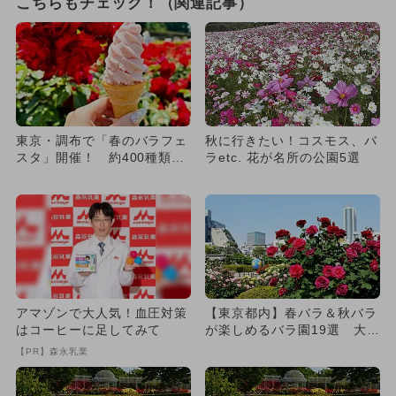
こちらもチェック！（関連記事）
東京・調布で「春のバラフェ
秋に行きたい！コスモス、バ
スタ」開催！ 約400種類・
ラetc. 花が名所の公園5選
5,200株の春バラが咲き...
アマゾンで大人気！血圧対策
【東京都内】春バラ＆秋バラ
はコーヒーに足してみて
が楽しめるバラ園19選 大規
模庭園も
【PR】森永乳業