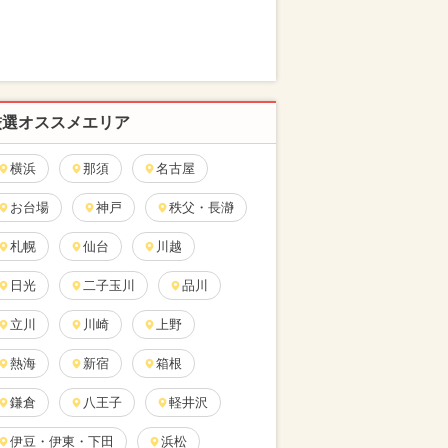
厳選オススメエリア
横浜
那須
名古屋
お台場
神戸
秩父・長瀞
札幌
仙台
川越
日光
二子玉川
品川
立川
川崎
上野
熱海
新宿
箱根
鎌倉
八王子
軽井沢
伊豆・伊東・下田
浜松