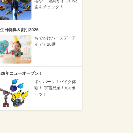
地や、 遊具がすごい公
園をチェック！
生日特典＆割引2026
おでかけバースデーア
イデア20選
026年ニューオープン！
ポケパーク！バイク体
験！ 宇宙兄弟！eスポ
ーツ！