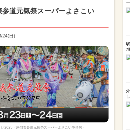
ー
表参道元氣祭スーパーよさこい
/24(日)
駅
7
外
し
い2025（原宿表参道元氣祭スーパーよさこい事務局）