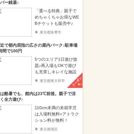
パー銭湯♪
「選べる特典」親子で
めちゃくちゃお得なWE
Bチケットも販売中♪
東京都多摩市
近で都内屈指の広さの屋内パーク♪駐車場
時間で100円
5つのエリア1日遊び放
題♪再入場もOKで遊び
も充実しキレイな施設
クーポン
東京都東大和市
は酷暑でも、館内は23℃前後。親子で涼
く全力遊び♪
110cm未満の未就学児
は入場料無料+アトラク
ション料が無料！
東京都港区