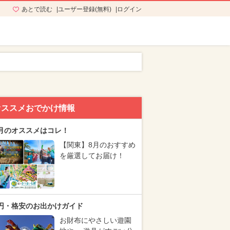
あとで読む
ユーザー登録(無料)
ログイン
オススメおでかけ情報
月のオススメはコレ！
【関東】8月のおすすめ
を厳選してお届け！
円・格安のお出かけガイド
お財布にやさしい遊園