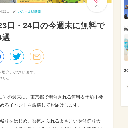
28
8月22日
いこーよ編集部
月23日・24日の今週末に無料で
誕
4選
2
る場合がございます。
さい。
4日（日）の週末に、東京都で開催される無料＆予約不要
めるイベントを厳選してお届けします。
祭りをはじめ、熱気あふれるよさこいや盆踊り大