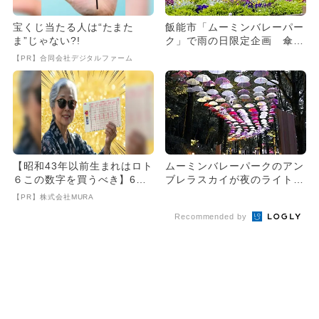
宝くじ当たる人は“たまた
飯能市「ムーミンバレーパー
ま”じゃない?!
ク」で雨の日限定企画 傘ア
ートも！
【PR】合同会社デジタルファーム
【昭和43年以前生まれはロト
ムーミンバレーパークのアン
６この数字を買うべき】6つ
ブレラスカイが夜のライトア
の数字が「完全一致」する
ップ あじさいとの共演も！
【PR】株式会社MURA
方...
Recommended by