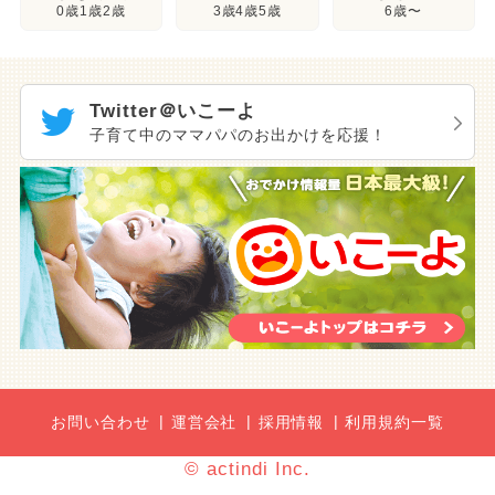
3歳4歳5歳
0歳1歳2歳
6歳〜
Twitter＠いこーよ
子育て中のママパパのお出かけを応援！
お問い合わせ
運営会社
採用情報
利用規約一覧
© actindi Inc.