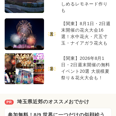
しめるレモネード作り
も
【関東】8月1日・2日週
末開催の花火大会16
2
選！水中花火・尺五寸
玉・ナイアガラ花火も
【関東】2026年8月1
日・2日週末開催の無料
3
イベント20選 大規模夏
祭り＆花火大会も！
埼玉県近郊のオススメおでかけ
PR
参加無料！8/9 世界に一つだけの似顔絵う