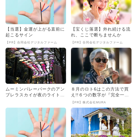
【当選】金運が上がる直前に
【宝くじ落選】外れ続ける流
起こるサイン
れ、ここで断ちませんか
【PR】合同会社デジタルファーム
【PR】合同会社デジタルファーム
ムーミンバレーパークのアン
８月のロト6はこの方法で買
ブレラスカイが夜のライトア
え!!６つの数字が『完全一
ップ あじさいとの共演も！
致』する方法
【PR】株式会社MURA