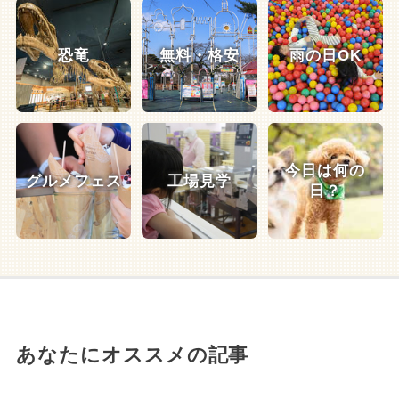
恐竜
無料・格安
雨の日OK
今日は何の
グルメフェス
工場見学
日？
あなたにオススメの記事