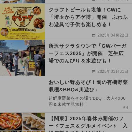
クラフトビールも堪能！GWに
「埼玉からアゲ博」開催 ふわふ
わ遊具で子供も楽しめる！
2025年04月22日
所沢サクラタウンで「GWバーガ
ーフェス2025」が開催 芝生広
場でのんびり＆水遊びも！
2025年03月31日
おいしい野あそび！旬の有機野菜
収穫&BBQ&川遊び♪
超鮮度野菜をその場でBBQ！大人4980
円＆未就学児無料！
PR
【関東】2025年春休み開催のフ
ードフェス＆グルメイベント 入