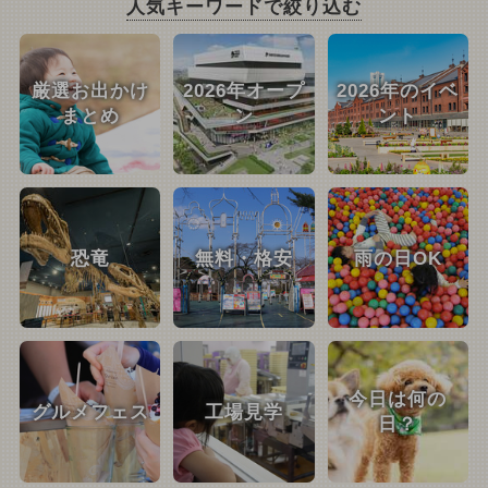
人気キーワードで絞り込む
厳選お出かけ
2026年オープ
2026年のイベ
まとめ
ン
ント
恐竜
無料・格安
雨の日OK
今日は何の
グルメフェス
工場見学
日？