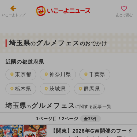
いこーよトップ
あとで読む
埼玉県
グルメフェス
の
のおでかけ
近隣の都道府県
東京都
神奈川県
千葉県
栃木県
茨城県
群馬県
埼玉県
グルメフェス
の
に関する記事一覧
1ページ目 / 2ページ
全33件
【関東】2026年GW開催のフード