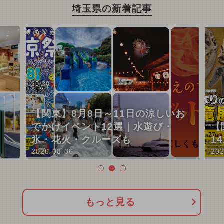
埼玉県の新着記事
【関東】8月8日～11日の涼しいお
でかけイベント12選｜水遊び・
【
氷・花火・クルーズも
1
2026-08-06
202
もっと見る