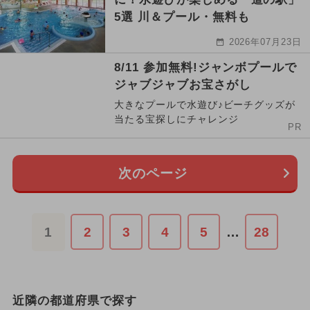
5選 川＆プール・無料も
2026年07月23日
8/11 参加無料!ジャンボプールで
ジャブジャブお宝さがし
大きなプールで水遊び♪ビーチグッズが
当たる宝探しにチャレンジ
PR
次のページ
1
2
3
4
5
…
28
近隣の都道府県で探す