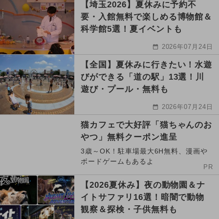
【埼玉2026】夏休みに予約不
要・入館無料で楽しめる博物館＆
科学館5選！夏イベントも
2026年07月24日
【全国】夏休みに行きたい！水遊
びができる「道の駅」13選！川
遊び・プール・無料も
2026年07月24日
猫カフェで大好評「猫ちゃんのお
やつ」無料クーポン進呈
3歳～OK！駐車場最大6H無料、漫画や
ボードゲームもあるよ
PR
【2026夏休み】夜の動物園＆ナ
イトサファリ16選！暗闇で動物
観察＆探検・子供無料も