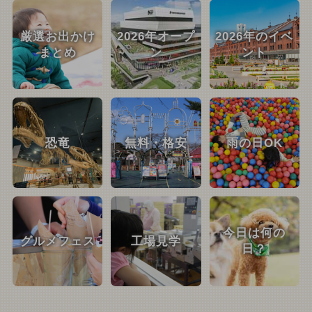
厳選お出かけ
2026年オープ
2026年のイベ
まとめ
ン
ント
恐竜
無料・格安
雨の日OK
今日は何の
グルメフェス
工場見学
日？