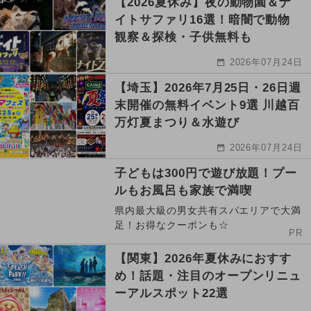
【2026夏休み】夜の動物園＆ナ
イトサファリ16選！暗闇で動物
観察＆探検・子供無料も
2026年07月24日
【埼玉】2026年7月25日・26日週
末開催の無料イベント9選 川越百
万灯夏まつり＆水遊び
2026年07月24日
子どもは300円で遊び放題！プー
ルもお風呂も家族で満喫
県内最大級の男女共有スパエリアで大満
足！お得なクーポンも☆
PR
【関東】2026年夏休みにおすす
め！話題・注目のオープンリニュ
ーアルスポット22選