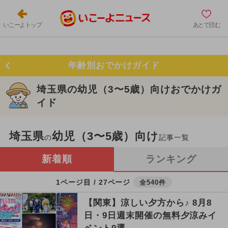
いこーよトップ
あとで読む
年齢別おでかけガイド
埼玉県の幼児（3〜5歳）向けおでかけガ
イド
埼玉県
幼児（3〜5歳）向け
の
記事一覧
新着順
ランキング
1ページ目 / 27ページ
全540件
【関東】涼しい夕方から♪ 8月8
日・9日週末開催の無料夕涼みイ