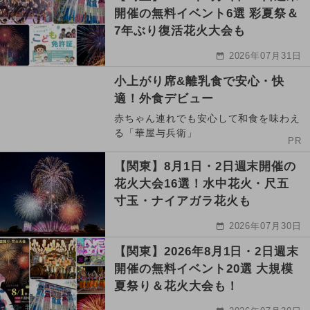
開催の無料イベント6選 彩夏祭＆
7年ぶり復活花火大会も
2026年07月31日
小上がり席&離乳食で安心・快
適！外食デビュー
赤ちゃん連れでも安心して和食を味わえ
る「華屋与兵衛」
PR
【関東】8月1日・2日週末開催の
花火大会16選！水中花火・尺五
寸玉・ナイアガラ花火も
2026年07月30日
【関東】2026年8月1日・2日週末
開催の無料イベント20選 大規模
夏祭り＆花火大会も！