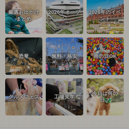
厳選お出かけ
2026年オープ
2026年のイベ
まとめ
ン
ント
恐竜
無料・格安
雨の日OK
今日は何の
グルメフェス
工場見学
日？