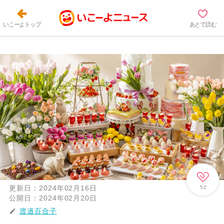
いこーよトップ
あとで読む
更新日：
2024年02月16日
52
公開日：
2024年02月20日
渡邉百合子