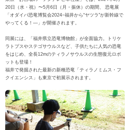
20日（水・祝）〜5月6日（月・振休）の期間、 恐竜展
「オダイバ恐竜博覧会2024−福井から“ヤツラ”が新幹線で
やってくる！—」が開催されます。
同展には、「福井県立恐竜博物館」が全面協力。トリケ
ラトプスやステゴサウルスなど、子供たちに人気の恐竜
をはじめ、全長12mのティラノサウルスの生態復元ロボ
ットも登場！
福井で発掘された最新の新種恐竜「ティラノミムス・フ
クイエンシス」も東京で初展示されます。