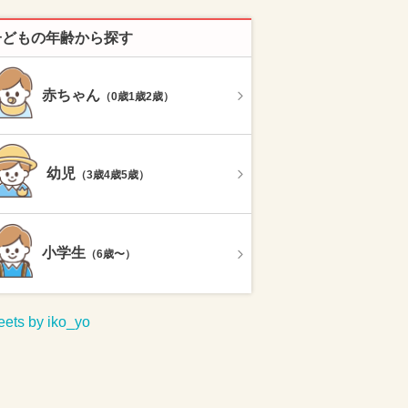
子どもの年齢から探す
赤ちゃん
（0歳1歳2歳）
幼児
（3歳4歳5歳）
小学生
（6歳〜）
ets by iko_yo