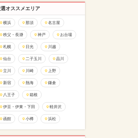
厳選オススメエリア
横浜
那須
名古屋
秩父・長瀞
神戸
お台場
札幌
日光
川越
仙台
二子玉川
品川
立川
川崎
上野
新宿
熱海
鎌倉
八王子
箱根
伊豆・伊東・下田
軽井沢
函館
小樽
浜松