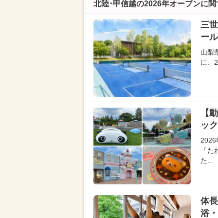
北陸･甲信越の2026年オープンに
三世
ール
山梨
に、
【動
ック
20
「た
た…
体長
浴・