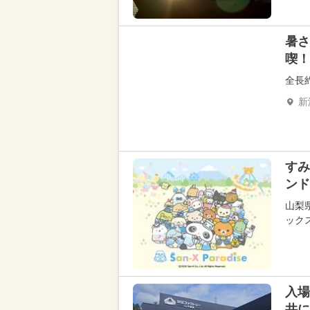
暑さ
喫！
全長
新
すみ
ンド
山梨
ック
入場
井に