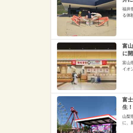
福井
る体
富山
に開
富山
イオ
富士
生！
山梨
に、新