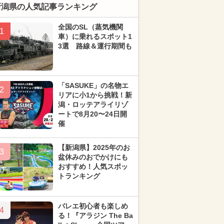
新潟県の人気記事ランキング
全国のSL（蒸気機関
1
車）に乗れるスポット1
3選 路線＆運行期間も
「SASUKE」の名物エ
2
リアに小1から挑戦！新
潟・ロッテアライリゾ
ートで8月20〜24日開
催
【新潟県】2025年のお
3
盆休みのおでかけにも
おすすめ！人気スポッ
トランキング
バレエ初心者も楽しめ
4
る！『アラジン The Ba