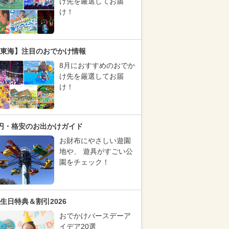
け先を厳選してお届
け！
東海】注目のおでかけ情報
8月におすすめのおでか
け先を厳選してお届
け！
円・格安のお出かけガイド
お財布にやさしい遊園
地や、 遊具がすごい公
園をチェック！
生日特典＆割引2026
おでかけバースデーア
イデア20選