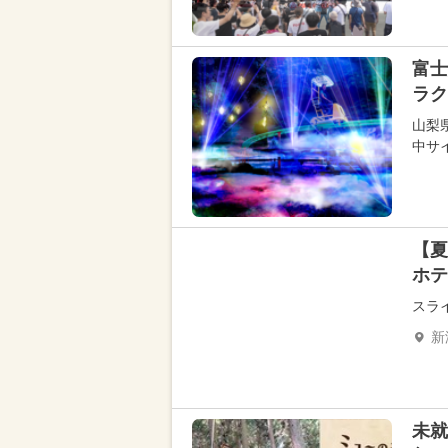
富士
ラク
山梨
中サ
【夏
ホテ
スラ
新
未就