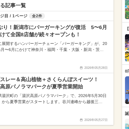
する記事一覧
ジ目 / 1ページ
全2件
ぶり！新潟市にバーガーキングが復活 5〜6月
【
けて全国8店舗が続々オープンも！
に展開するハンバーガーチェーン「バーガーキング」が、20
年5月〜6月にかけて神奈川・福岡・千葉・大阪・新潟・茨…
2026年05月28日
0
ブスレー＆高山植物＋さくらんぼスイーツ！
高原パノラマパークが夏季営業開始
県湯沢町の「湯沢高原パノラマパーク」で、2026年5月30日
）から夏季営業がスタートします。谷川連峰から越後三…
誕
2026年05月27日