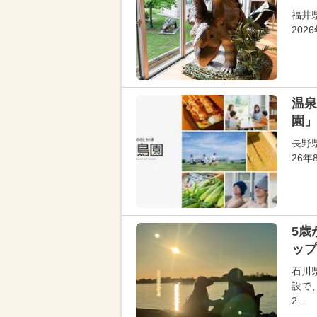
福井
20
温泉
園」
長野
26
5歳
ップ
石川
設で
2…