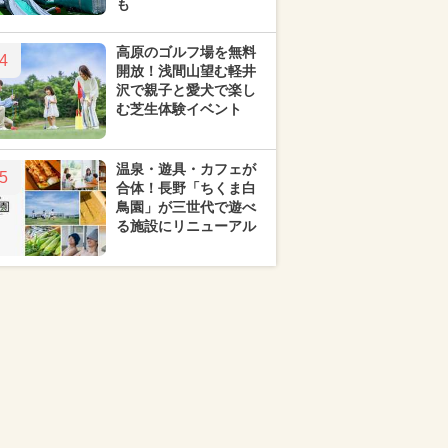
も
高原のゴルフ場を無料
4
開放！浅間山望む軽井
沢で親子と愛犬で楽し
む芝生体験イベント
温泉・遊具・カフェが
5
合体！長野「ちくま白
鳥園」が三世代で遊べ
る施設にリニューアル