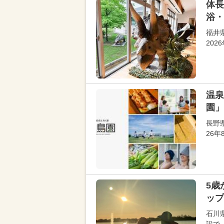
体長
浴・
福井
20
温泉
園」
長野
26
5歳
ップ
石川