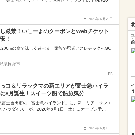
、「柴山潟カヤック・サップ体験付きプラン」の予約が20
2026年07月29日
し厳禁！いこーよのクーポンとWebチケット
子
安！
前
1,200mの森で涼しく遊べる！家族で忍者アスレチックへGO
野県長野市
PR
っコ＆リラックマの新エリアが富士急ハイラ
イ
う
に8月誕生！スイーツ船で船旅気分
県富士吉田市の「富士急ハイランド」に、新エリア「サンエ
ス パラダイス」が、2026年8月1日（土）にオープン予…
2026年07月10日
J