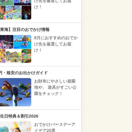
け先を厳選してお届
け！
東海】注目のおでかけ情報
8月におすすめのおでか
け先を厳選してお届
け！
円・格安のお出かけガイド
お財布にやさしい遊園
地や、 遊具がすごい公
園をチェック！
生日特典＆割引2026
おでかけバースデーア
イデア20選