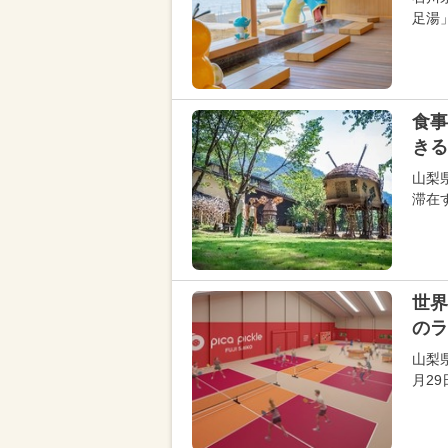
足湯
食事
きる
山梨
滞在
世界
のラ
山梨
月29