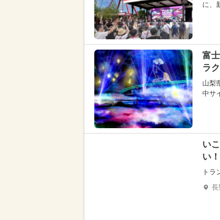
に、新
富士
ラク
山梨
中サ
いこ
い！
トラ
長