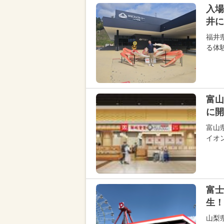
入場
井に
福井
る体
富山
に開
富山
イオ
富士
生！
山梨