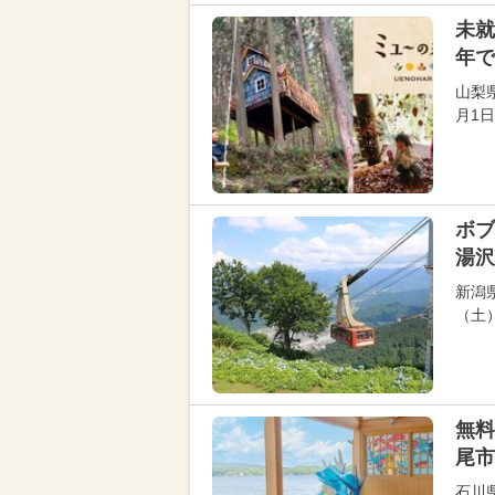
未就
年で
山梨
月1
ボ
湯沢
新潟
（土
無料
尾市
石川