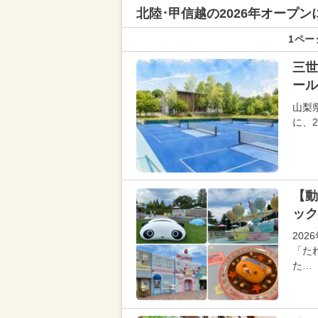
北陸･甲信越の
2026年オープ
1ペー
三世
ール
山梨
に、
【動
ック
20
「た
た…