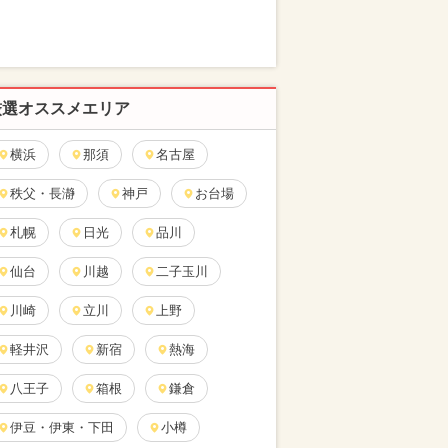
厳選オススメエリア
横浜
那須
名古屋
秩父・長瀞
神戸
お台場
札幌
日光
品川
仙台
川越
二子玉川
川崎
立川
上野
軽井沢
新宿
熱海
八王子
箱根
鎌倉
伊豆・伊東・下田
小樽