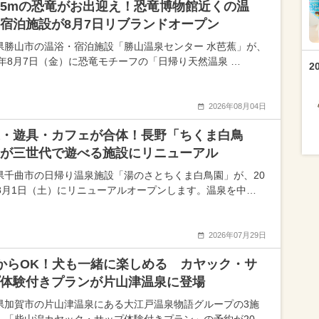
5mの恐竜がお出迎え！恐竜博物館近くの温
宿泊施設が8月7日リブランドオープン
県勝山市の温浴・宿泊施設「勝山温泉センター 水芭蕉」が、
26年8月7日（金）に恐竜モチーフの「日帰り天然温泉 …
2
2026年08月04日
・遊具・カフェが合体！長野「ちくま白鳥
が三世代で遊べる施設にリニューアル
県千曲市の日帰り温泉施設「湯のさとちくま白鳥園」が、20
年8月1日（土）にリニューアルオープンします。温泉を中…
2026年07月29日
からOK！犬も一緒に楽しめる カヤック・サ
体験付きプランが片山津温泉に登場
県加賀市の片山津温泉にある大江戸温泉物語グループの3施