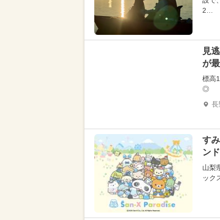
設で
2…
見逃
が最
標高
◎
長
すみ
ンド
山梨
ック