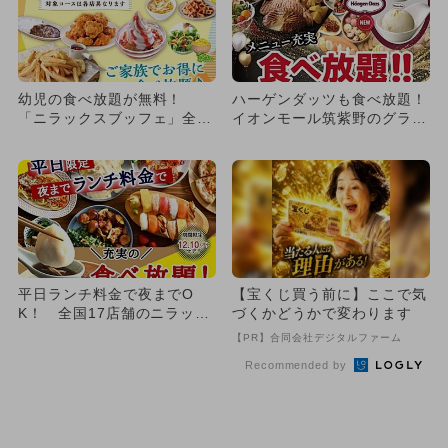
幼児の食べ放題が無料！
ハーゲンダッツも食べ放題！
「ニラックスブッフェ」全国
イオンモール筑紫野のグラン
6店舗で家族応援キャンペー
ブッフェがリニューアル
ン
平日ランチ料金で夜までO
【宝くじ買う前に】ここで気
K！ 全国17店舗のニラック
づくかどうかで変わります
スブッフェで期間限定キャン
【PR】合同会社デジタルファーム
ペ...
Recommended by