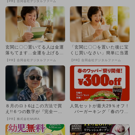
【PR】合同会社デジタルファーム
ン...
玄関に〇〇置いてる人は金運
「玄関に〇〇を置いた後に宝
落ちてます…金運を上げる方
くじ買いなさい」簡単に当選
法とは
【PR】合同会社デジタルファーム
【PR】合同会社デジタルファーム
８月のロト6はこの方法で買
人気セットが最大29％オフ！
え!!６つの数字が『完全一
バーガーキング「春のワッ
致』する方法
パー祭り」が5日間限定開催
【PR】株式会社MURA