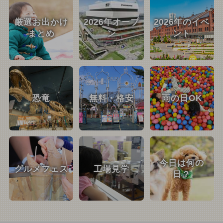
厳選お出かけ
2026年オープ
2026年のイベ
まとめ
ン
ント
恐竜
無料・格安
雨の日OK
今日は何の
グルメフェス
工場見学
日？