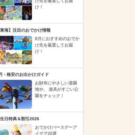
け先を厳選してお届
け！
東海】注目のおでかけ情報
8月におすすめのおでか
け先を厳選してお届
け！
円・格安のお出かけガイド
お財布にやさしい遊園
地や、 遊具がすごい公
園をチェック！
生日特典＆割引2026
おでかけバースデーア
イデア20選