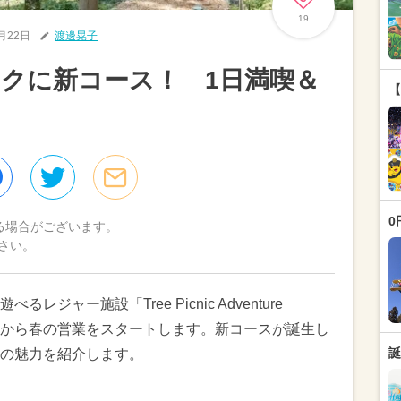
19
3月22日
渡邊晃子
クに新コース！ 1日満喫＆
【
0
る場合がございます。
さい。
ャー施設「Tree Picnic Adventure
（土）から春の営業をスタートします。新コースが誕生し
誕
の魅力を紹介します。