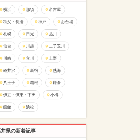
横浜
那須
名古屋
秩父・長瀞
神戸
お台場
札幌
日光
品川
仙台
川越
二子玉川
川崎
立川
上野
軽井沢
新宿
熱海
八王子
箱根
鎌倉
伊豆・伊東・下田
小樽
函館
浜松
福井県の新着記事