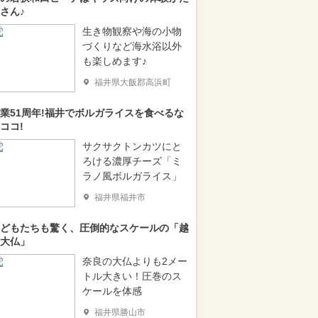
さん♪
生き物観察や海の小物
づくりなど海水浴以外
も楽しめます♪
福井県大飯郡高浜町
業51周年!福井でボルガライスを食べるな
ココ!
サクサクトンカツにと
ろける濃厚チーズ「ミ
ラノ風ボルガライス」
福井県福井市
どもたちも驚く、圧倒的なスケールの「越
大仏」
奈良の大仏よりも2メー
トル大きい！圧巻のス
ケールを体感
福井県勝山市