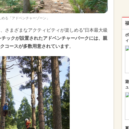
しめる「アドベンチャーゾーン」
e IKEDA」は、さまざまなアクティビティが楽しめる“日本最大級
ポ
レチックが設置されたアドベンチャーパークには、親
ィ
クコースが多数用意されています
。
遊
ュ
夏