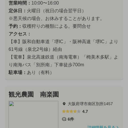
営業時間：
10:00〜16:00
定休日：
火曜日（祝日の場合翌平日）
※悪天候の場合、お休みすることがあります。
予約：
収穫狩りの種類による。要問合せ
アクセス：
【車】阪和自動車道「堺IC」・阪神高速「堺IC」より
61号線（泉北2号線）経由
【電車】泉北高速鉄道（南海電車）「栂美木多駅」よ
り南海バス「別所南」下車徒歩700m
駐車場：
あり（有料）
観光農園 南楽園
大阪府堺市南区別所1457
4.7
6件
詳細情報を見る