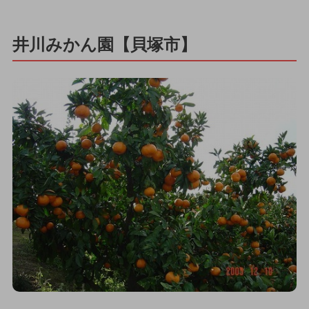
井川みかん園【貝塚市】