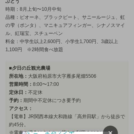
ぶどう
時期：8月上旬〜10月中旬
品種：ピオーネ、ブラックビート、サニールージュ、虹
の雫（ポンタ）、マニキュアフィンガー、シナノスマイ
ル、紅瑞宝、スチューベン
料金：中学生以上2,600円、小学生1,700円、3歳以上
1,100円 ※2時間食べ放題
■夕日の丘観光農場
所在地：
大阪府柏原市大字雁多尾畑5506
営業時間：
8:00〜17:00
定休日：
不定休
予約：
期間中不定休につき要予約
アクセス：
【電車】JR関西本線大和路線「高井田駅」から徒歩で
約45分。
×
※電車の場合はタクシー等をご利用ください