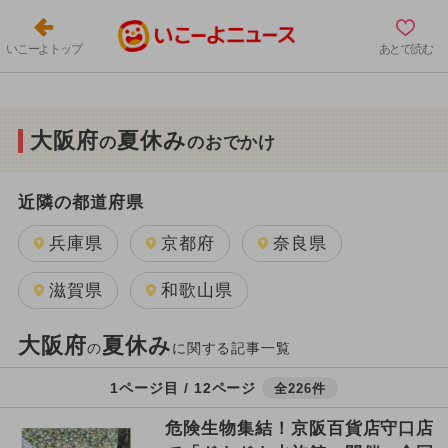
いこーよトップ
あとで読む
大阪府
夏休み
の
のおでかけ
近隣の都道府県
兵庫県
京都府
奈良県
滋賀県
和歌山県
大阪府
夏休み
の
に関する記事一覧
1ページ目 / 12ページ
全226件
危険生物集結！京阪百貨店守口店