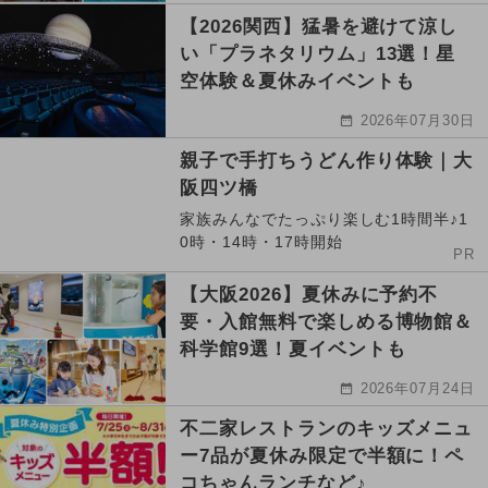
【2026関西】猛暑を避けて涼し
い「プラネタリウム」13選！星
空体験＆夏休みイベントも
2026年07月30日
親子で手打ちうどん作り体験｜大
阪四ツ橋
家族みんなでたっぷり楽しむ1時間半♪1
0時・14時・17時開始
PR
【大阪2026】夏休みに予約不
要・入館無料で楽しめる博物館＆
科学館9選！夏イベントも
2026年07月24日
不二家レストランのキッズメニュ
ー7品が夏休み限定で半額に！ペ
コちゃんランチなど♪