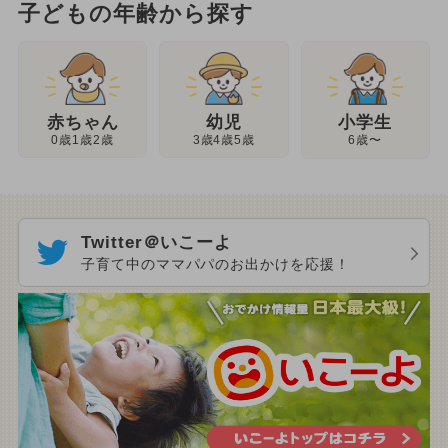
子どもの年齢から探す
幼児
赤ちゃん
小学生
3歳4歳5歳
0歳1歳2歳
6歳〜
Twitter＠いこーよ
子育て中のママパパのお出かけを応援！