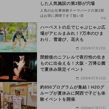
した人気施設の第2部が穴場
人気のお仕事体験テーマパークの第2部
はお得に満喫できて狙い目
PR
ハーベストの丘でじゃぶじゃぶ広
場がアヒルまみれ！7万本のひま
わり、雪遊び、花火も
2026年07月22日
閉館後のニフレルで夜行性の生き
ものに出会える！大阪・万博公園
で夏休み限定イベント
2026年07月21日
約850プログラムが集結！H2Oグ
ループが夏休みに関西で子ども体
験イベントを開催
2026年07月17日