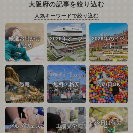
大阪府の記事を絞り込む
人気キーワードで絞り込む
厳選お出かけ
2026年オープ
2026年のイベ
まとめ
ン
ント
恐竜
無料・格安
雨の日OK
今日は何の
グルメフェス
工場見学
日？