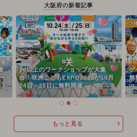
大阪府の新着記事
最
70以上のワークショップが大集
ゲ
ー
合！咲洲こどもEXPO2026が10月
無
24日・25日に無料開催
i
2026-08-07
202
もっと見る